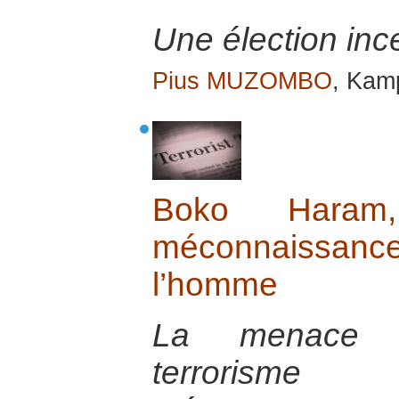
Une élection ince
Pius MUZOMBO
, Kamp
Boko Haram, 
méconnaissan
l’homme
La menace c
terrorisme p