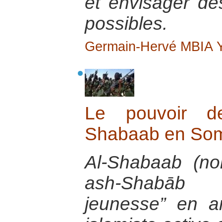
et envisager de
possibles.
Germain-Hervé MBIA
Le pouvoir d
Shabaab en Som
Al-Shabaab (no
ash-Shabāb a
jeunesse” en a