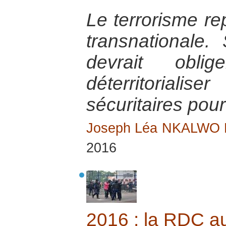
Le terrorisme r
transnationale. S
devrait obl
déterritorial
sécuritaires pour
Joseph Léa NKALWO
2016
2016 : la RDC au