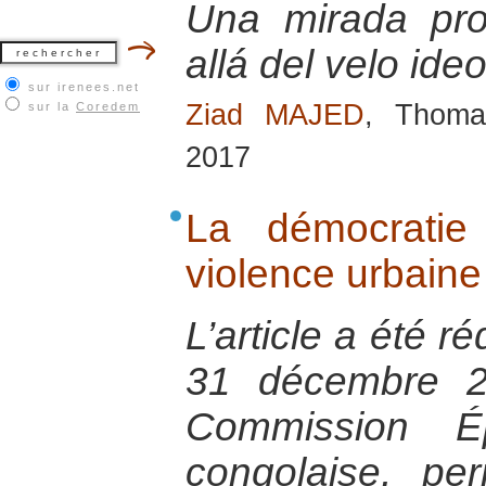
Una mirada pro
allá del velo ide
sur irenees.net
Ziad MAJED
, Thoma
sur la
Coredem
2017
La démocratie
violence urbain
L’article a été r
31 décembre 2
Commission Ép
congolaise, per