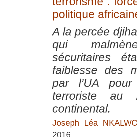
terrorisme : forc
politique africai
A la percée djih
qui malmèn
sécuritaires ét
faiblesse des 
par l’UA pour
terroriste au
continental.
Joseph Léa NKALW
2016