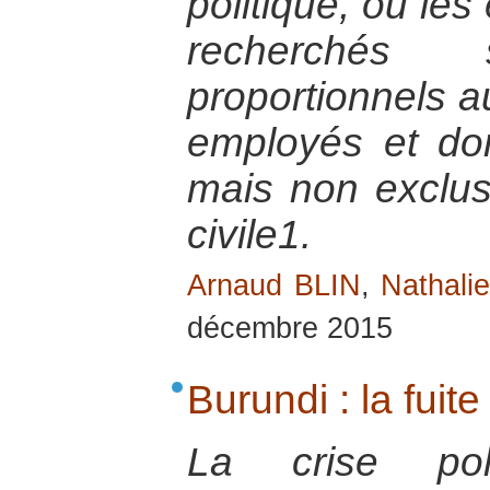
politique, où le
recherchés 
proportionnels 
employés et don
mais non exclusi
civile1.
Arnaud BLIN
,
Nathali
décembre 2015
Burundi : la fuit
La crise poli