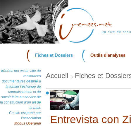
un site de res
Fiches et Dossiers
Outils d’analyses
Irénées.net est un site de
Accueil
Fiches et Dossier
ressources
documentaires destiné à
favoriser l’échange de
connaissances et de
savoir faire au service de
la construction d’un art de
la paix.
Ce site est porté par
Entrevista con Z
l’association
Modus Operandi