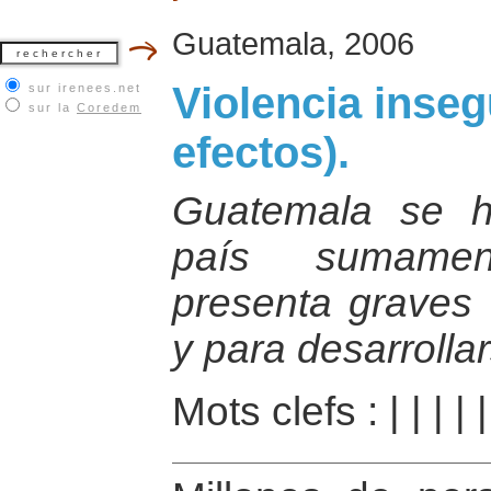
Guatemala, 2006
Violencia inseg
sur irenees.net
sur la
Coredem
efectos).
Guatemala se h
país sumamen
presenta graves d
y para desarrolla
Mots clefs :
|
|
|
|