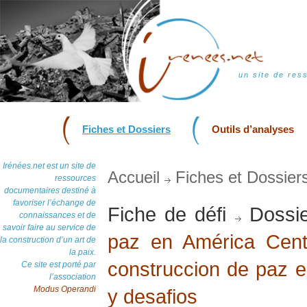
un site de res
Fiches et Dossiers
Outils d’analyses
Irénées.net est un site de
Accueil
Fiches et Dossier
ressources
documentaires destiné à
favoriser l’échange de
Fiche de défi
Dossie
connaissances et de
savoir faire au service de
paz en América Cent
la construction d’un art de
la paix.
construccion de paz 
Ce site est porté par
l’association
Modus Operandi
y desafios