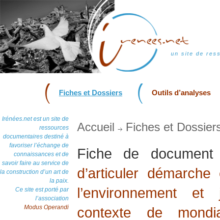
un site de res
Fiches et Dossiers
Outils d’analyses
Irénées.net est un site de
Accueil
Fiches et Dossier
ressources
documentaires destiné à
favoriser l’échange de
Fiche de documen
connaissances et de
savoir faire au service de
d’articuler démarche
la construction d’un art de
la paix.
l’environnement et
Ce site est porté par
l’association
Modus Operandi
contexte de mondia