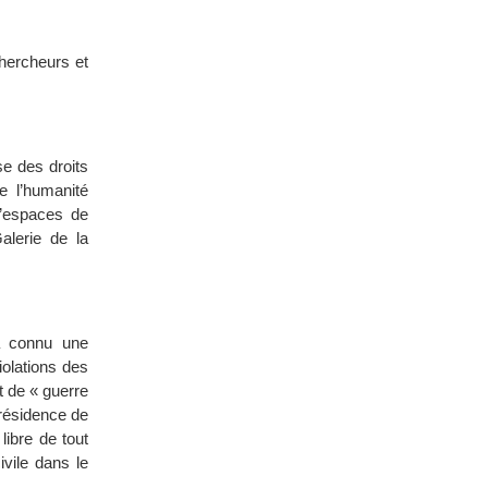
hercheurs et
se des droits
e l’humanité
d’espaces de
alerie de la
 a connu une
olations des
t de « guerre
présidence de
libre de tout
ivile dans le