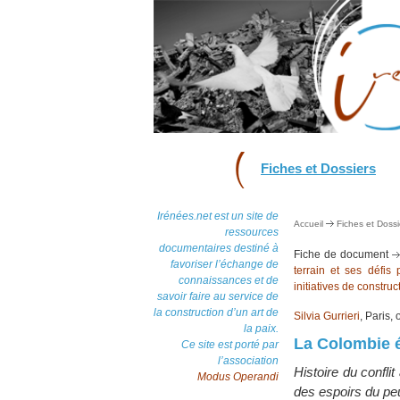
Fiches et Dossiers
Irénées.net est un site de
Accueil
Fiches et Dossi
ressources
documentaires destiné à
Fiche de document
favoriser l’échange de
terrain et ses défis
connaissances et de
initiatives de construc
savoir faire au service de
la construction d’un art de
Silvia Gurrieri
, Paris,
la paix.
La Colombie é
Ce site est porté par
l’association
Histoire du confli
Modus Operandi
des espoirs du pe