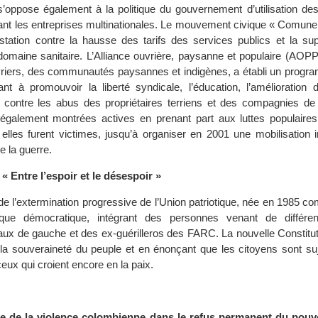
s’oppose également à la politique du gouvernement d’utilisation de
isant les entreprises multinationales. Le mouvement civique « Comune
tation contre la hausse des tarifs des services publics et la su
domaine sanitaire. L’Alliance ouvrière, paysanne et populaire (AOPP
riers, des communautés paysannes et indigènes, a établi un progra
nt à promouvoir la liberté syndicale, l’éducation, l’amélioration 
er contre les abus des propriétaires terriens et des compagnies de 
galement montrées actives en prenant part aux luttes populaires
 elles furent victimes, jusqu’à organiser en 2001 une mobilisation i
 la guerre.
 « Entre l’espoir et le désespoir »
 de l’extermination progressive de l’Union patriotique, née en 1985 c
itique démocratique, intégrant des personnes venant de différe
iaux de gauche et des ex-guérilleros des FARC. La nouvelle Constitu
la souveraineté du peuple et en énonçant que les citoyens sont suje
eux qui croient encore en la paix.
gine de la violence colombienne dans le refus permanent du pouv