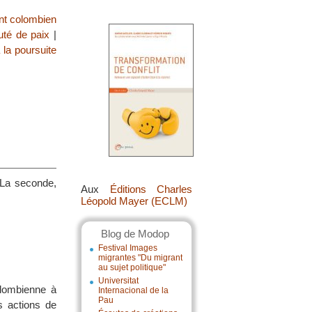
t colombien
é de paix
|
 la poursuite
 La seconde,
Aux
Éditions Charles
Léopold Mayer (ECLM)
Blog de Modop
Festival Images
migrantes "Du migrant
au sujet politique"
Universitat
olombienne à
Internacional de la
Pau
s actions de