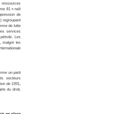
s ressources
ros 81 » naît
ppression de
) regroupant
mme de lutte
des services
pétrole. Les
, malgré les
nternationale
omme un parti
nts secteurs
tion de 1991,
ts du droit,
oir en place