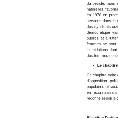
du pétrole, mais 
naturelles, favor
en 1978 en protes
services dans le 
des syndicats ouv
démocratique visa
publics et à lutt
femmes se sont é
intimidations dont
des femmes contre
Le chapitre
Ce chapitre traite
d’opposition pol
populaires et soc
en reconnaissant 
redonne espoir à c
Elle situe l’ori