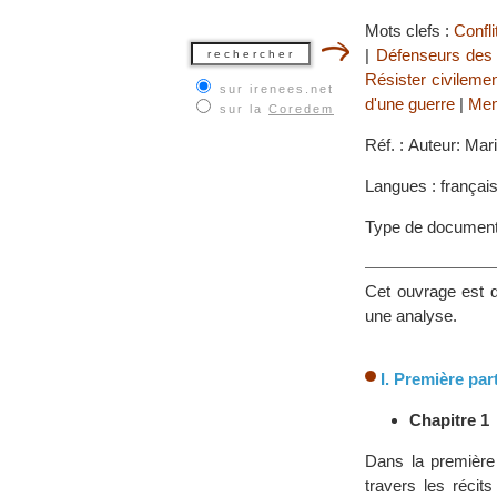
Mots clefs :
Confl
|
Défenseurs des 
Résister civilemen
sur irenees.net
d'une guerre
|
Men
sur la
Coredem
Réf. : Auteur: Mar
Langues : françai
Type de documen
Cet ouvrage est d
une analyse.
I. Première par
Chapitre 1
Dans la première
travers les récit