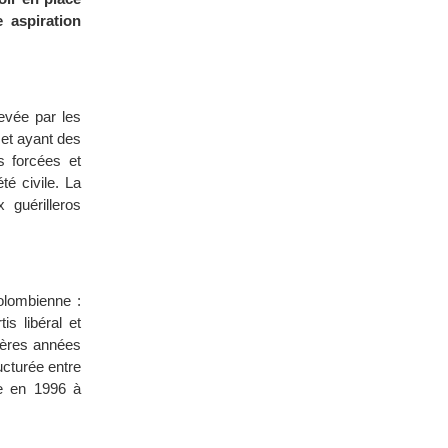
 aspiration
evée par les
 et ayant des
s forcées et
é civile. La
 guérilleros
olombienne :
is libéral et
nières années
ucturée entre
re en 1996 à