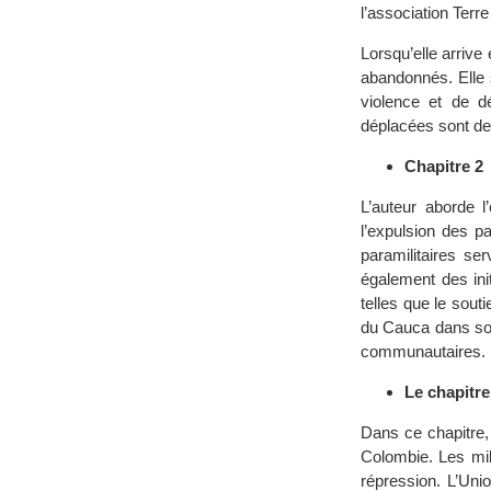
l’association Ter
Lorsqu’elle arrive
abandonnés. Elle s
violence et de d
déplacées sont de
Chapitre 2
L’auteur aborde 
l’expulsion des p
paramilitaires se
également des ini
telles que le sout
du Cauca dans so
communautaires.
Le chapitre
Dans ce chapitre,
Colombie. Les mil
répression. L’Uni