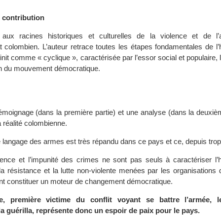
 contribution
 aux racines historiques et culturelles de la violence et de l’a
at colombien. L’auteur retrace toutes les étapes fondamentales de l’h
finit comme « cyclique », caractérisée par l’essor social et populaire, 
on du mouvement démocratique.
 témoignage (dans la première partie) et une analyse (dans la deuxiè
a réalité colombienne.
 langage des armes est très répandu dans ce pays et ce, depuis tro
lence et l’impunité des crimes ne sont pas seuls à caractériser l’h
la résistance et la lutte non-violente menées par les organisations 
ent constituer un moteur de changement démocratique.
le, première victime du conflit voyant se battre l’armée, 
 la guérilla, représente donc un espoir de paix pour le pays.