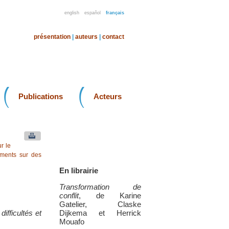
english
español
français
présentation
|
auteurs
|
contact
Publications
Acteurs
r le
uments sur des
En librairie
Transformation de
conflit
, de Karine
Gatelier, Claske
ifficultés et
Dijkema et Herrick
Mouafo