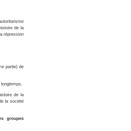
utoritarisme
istoire de la
la répression
me partie) de
p longtemps.
istoire de la
de la société
les groupes