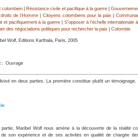
it colombien
|
Résistance civile et pacifique à la guerre
|
Gouvernemen
droits de l'Homme
|
Citoyens colombiens pour la paix
|
Communaut
t et pacifiquement à la guerre
|
S'opposer à l'échelle internationale à
er des négociations politiques pour rechercher la paix
|
Colombie
ibel Wolf, Editions Karthala, Paris, 2005
s
t : Ouvrage
ivisé en deux parties. La première constitue plutôt un témoignage.
tie
 partie, Maribel Wolf nous amène à la découverte de la réalité c
s de son expérience et de ses activités en qualité de chargée de