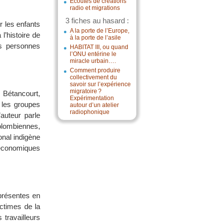
Écoutes de créations
radio et migrations
3 fiches au hasard :
r les enfants
A la porte de l’Europe,
l’histoire de
à la porte de l’asile
es personnes
HABITAT III, ou quand
l’ONU entérine le
miracle urbain….
Comment produire
collectivement du
savoir sur l’expérience
migratoire ?
 Bétancourt,
Expérimentation
 les groupes
autour d’un atelier
radiophonique
’auteur parle
olombiennes,
onal indigène
 économiques
 présentes en
ictimes de la
travailleurs