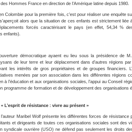
re des Hommes France en direction de l’Amérique latine depuis 1980.
 en Colombie pour la première fois, c’est pour réaliser une enquête su
’aperçoit alors que la situation de ces enfants est strictement liée à 
éplacements forcés caractérisant le pays (en effet, 54,34 % d
s enfants).
l’ouverture démocratique ayaent eu lieu sous la présidence de M.
aysans de leur terre et leur déplacement dans d’autres régions par
rvant les intérêts de gros propriétaires et de groupes financiers. L
tiatives menées par son association dans les différentes régions c
ien à l’éducation et aux organisations sociales, l’appui au Conseil régi
n programme de formation et de développement des organisations
 « L’esprit de résistance : vivre au présent »
 l’auteur Maribel Wolf présente les différentes forces de résistance
itants et dirigeants de toutes ces organisations sociales sont des v
on syndicale ouvrière (USO) ne défend pas seulement les droits des 