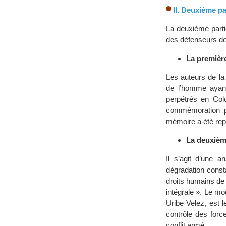
II. Deuxième pa
La deuxième parti
des défenseurs de
La premièr
Les auteurs de la
de l’homme ayant
perpétrés en Col
commémoration pu
mémoire a été repr
La deuxièm
Il s’agit d’une 
dégradation const
droits humains de 
intégrale ». Le m
Uribe Velez, est l
contrôle des forc
conflit armé.