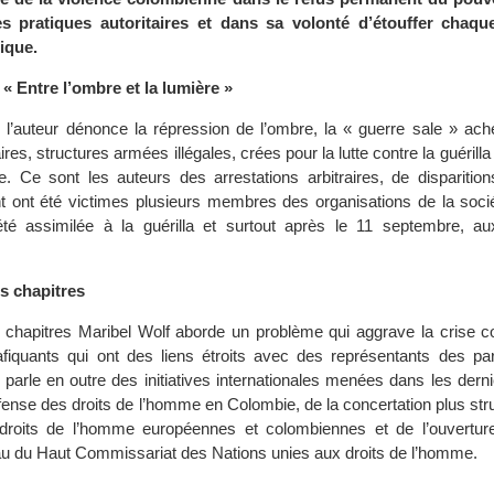
s pratiques autoritaires et dans sa volonté d’étouffer chaque
ique.
 « Entre l’ombre et la lumière »
 l’auteur dénonce la répression de l’ombre, la « guerre sale » ach
res, structures armées illégales, crées pour la lutte contre la guérilla
e. Ce sont les auteurs des arrestations arbitraires, de disparition
t ont été victimes plusieurs membres des organisations de la sociét
été assimilée à la guérilla et surtout après le 11 septembre, aux
s chapitres
 chapitres Maribel Wolf aborde un problème qui aggrave la crise c
afiquants qui ont des liens étroits avec des représentants des part
e parle en outre des initiatives internationales menées dans les der
fense des droits de l’homme en Colombie, de la concertation plus str
 droits de l’homme européennes et colombiennes et de l’ouvertu
u du Haut Commissariat des Nations unies aux droits de l’homme.