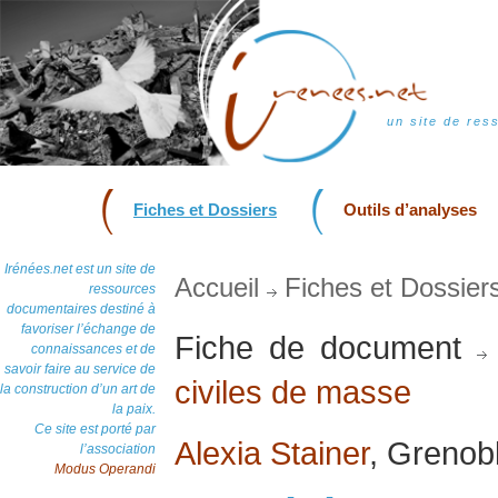
un site de res
Fiches et Dossiers
Outils d’analyses
Irénées.net est un site de
Accueil
Fiches et Dossier
ressources
documentaires destiné à
favoriser l’échange de
Fiche de document
connaissances et de
savoir faire au service de
civiles de masse
la construction d’un art de
la paix.
Ce site est porté par
Alexia Stainer
, Grenob
l’association
Modus Operandi