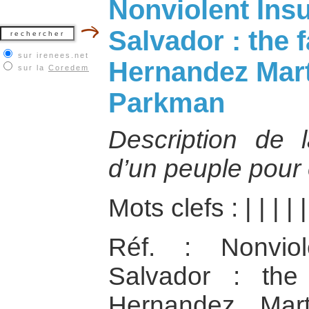
Nonviolent Insu
Salvador : the f
sur irenees.net
Hernandez Marti
sur la
Coredem
Parkman
Description de l
d’un peuple pour 
Mots clefs :
|
|
|
|
Réf. : Nonviol
Salvador : the 
Hernandez Mart