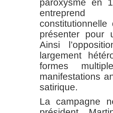
paroxysme en 1
entrepren
constitutionnelle
présenter pour
Ainsi l’opposit
largement hété
formes multip
manifestations an
satirique.
La campagne non
président Mar