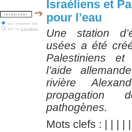
Israéliens et Pa
pour l’eau
sur irenees.net
sur la
Coredem
Une station d’
usées a été cré
Palestiniens et
l’aide allemand
rivière Alexa
propagation 
pathogènes.
Mots clefs :
|
|
|
|
|