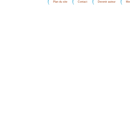
Plan du site
Contact
Devenir auteur
Men