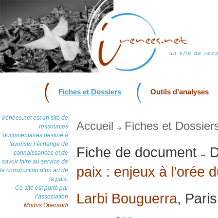
un site de res
Fiches et Dossiers
Outils d’analyses
Irénées.net est un site de
Accueil
Fiches et Dossier
ressources
documentaires destiné à
favoriser l’échange de
Fiche de document
D
connaissances et de
savoir faire au service de
paix : enjeux à l’orée 
la construction d’un art de
la paix.
Ce site est porté par
Larbi Bouguerra
, Paris
l’association
Modus Operandi