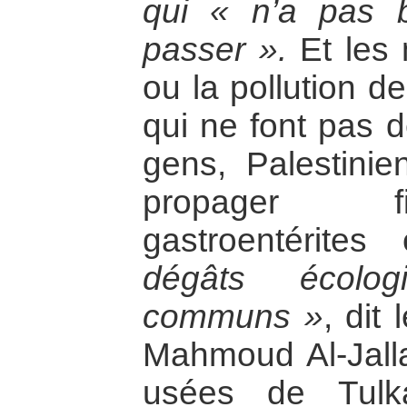
qui « n’a pas 
passer ».
Et les 
ou la pollution d
qui ne font pas d
gens, Palestinie
propager fi
gastroentérite
dégâts écolo
communs »
, dit
Mahmoud Al-Jalla
usées de Tulk