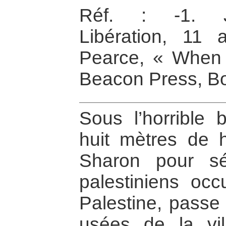
Réf. : -1. Je
Libération, 11 
Pearce, « When t
Beacon Press, Bo
Sous l’horrible 
huit mètres de h
Sharon pour sép
palestiniens oc
Palestine, passe
usées de la vi