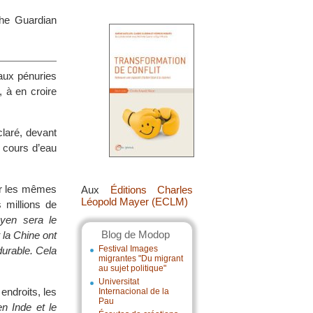
The Guardian
 aux pénuries
, à en croire
laré, devant
 cours d’eau
ser les mêmes
Aux
Éditions Charles
Léopold Mayer (ECLM)
 millions de
yen sera le
Blog de Modop
t la Chine ont
Festival Images
durable. Cela
migrantes "Du migrant
au sujet politique"
Universitat
 endroits, les
Internacional de la
Pau
n Inde et le