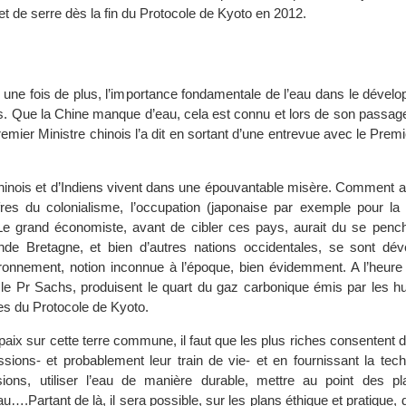
fet de serre dès la fin du Protocole de Kyoto en 2012.
, une fois de plus, l’importance fondamentale de l’eau dans le déve
. Que la Chine manque d’eau, cela est connu et lors de son passage 
remier Ministre chinois l’a dit en sortant d’une entrevue avec le Premi
hinois et d’Indiens vivent dans une épouvantable misère. Comment am
fres du colonialisme, l’occupation (japonaise par exemple pour la 
e grand économiste, avant de cibler ces pays, aurait du se pench
nde Bretagne, et bien d’autres nations occidentales, se sont dé
vironnement, notion inconnue à l’époque, bien évidemment. A l’heure 
t le Pr Sachs, produisent le quart du gaz carbonique émis par les h
es du Protocole de Kyoto.
paix sur cette terre commune, il faut que les plus riches consentent d
ssions- et probablement leur train de vie- et en fournissant la tec
sions, utiliser l’eau de manière durable, mettre au point des p
….Partant de là, il sera possible, sur les plans éthique et pratique