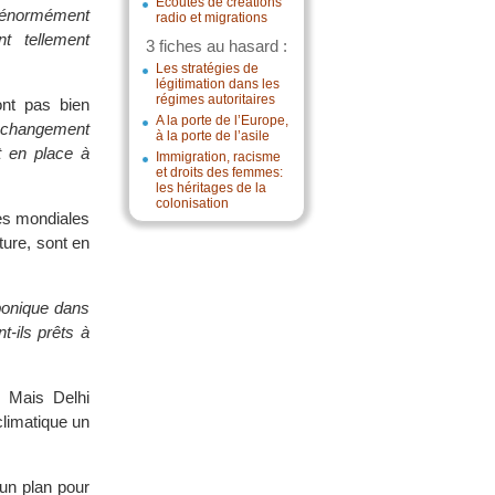
Écoutes de créations
a énormément
radio et migrations
t tellement
3 fiches au hasard :
Les stratégies de
légitimation dans les
régimes autoritaires
nt pas bien
A la porte de l’Europe,
e changement
à la porte de l’asile
t en place à
Immigration, racisme
et droits des femmes:
les héritages de la
colonisation
ces mondiales
ture, sont en
rbonique dans
-ils prêts à
. Mais Delhi
climatique un
 un plan pour