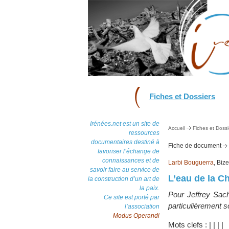
Fiches et Dossiers
Irénées.net est un site de
Accueil
Fiches et Dossi
ressources
documentaires destiné à
Fiche de document
favoriser l’échange de
connaissances et de
Larbi Bouguerra
, Biz
savoir faire au service de
L’eau de la C
la construction d’un art de
la paix.
Pour Jeffrey Sach
Ce site est porté par
particulièrement s
l’association
Modus Operandi
Mots clefs :
|
|
|
|