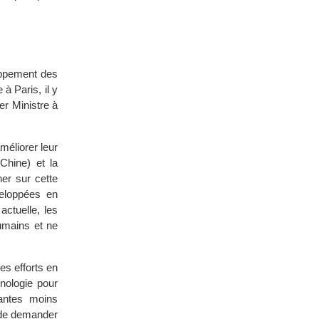
loppement des
à Paris, il y
er Ministre à
éliorer leur
Chine) et la
er sur cette
veloppées en
actuelle, les
umains et ne
es efforts en
hnologie pour
lantes moins
, de demander