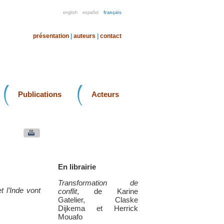
english
español
français
présentation
|
auteurs
|
contact
Publications
Acteurs
En librairie
Transformation de
 l’Inde vont
conflit
, de Karine
Gatelier, Claske
Dijkema et Herrick
Mouafo