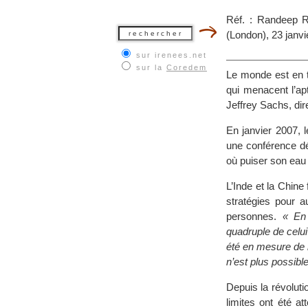
Réf. : Randeep R
(London), 23 janvi
sur irenees.net
sur la
Coredem
Le monde est en t
qui menacent l’ap
Jeffrey Sachs, dir
En janvier 2007, 
une conférence dé
où puiser son eau 
L’Inde et la Chin
stratégies pour a
personnes.
« En 
quadruple de celui
été en mesure de n
n’est plus possible
Depuis la révolutio
limites ont été att