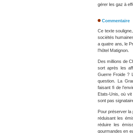
gérer les gaz à ef
Commentaire
Ce texte souligne
sociétés humaines
a quatre ans, le P
l’hôtel Matignon.
Des millions de C
sort après les af
Guerre Froide ? L
question. La Gra
faisant fi de l’en
Etats-Unis, où vi
sont pas signatair
Pour préserver la 
réduisant les émi
réduire les émis
gourmandes en eau