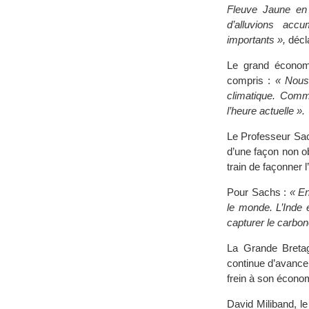
Fleuve Jaune en 
d’alluvions acc
importants »,
décl
Le grand économ
compris :
« Nous
climatique. Comme
l’heure actuelle ».
Le Professeur Sach
d’une façon non ob
train de façonner 
Pour Sachs :
« En
le monde. L’Inde 
capturer le carbon
La Grande Bretag
continue d’avance
frein à son écono
David Miliband, le