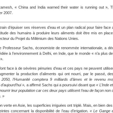
amesh, « China and India warned their water is running out », 
er 2007.
rain d’épuiser ses réserves d’eau et un plan radical pour faire face
titude des humains à produire leurs aliments doit être mis en place
ecteur du Projet du Millénium des Nations Unies.
le Professeur Sachs, économiste de renommée internationale, a déc
diée à l’environnement à Delhi, en Inde, que le monde « n’a plus de
».
e font face à de sévères pénuries d’eau et ces pays ne peuvent utili
ugmenter la production d’aliments qui ont nourri, par le passé, des
2050, l’Humanité comptera 9 milliards d’âmes et le revenu mo
 d’aujourd’hui »,
a affirmé Sachs qui a poursuivi disant que
« L’Inde e
ourrir leur population car ces deux pays utilisent l’eau de façon non 
. »
n verte en Asie, les superficies irriguées ont triplé. Mais, en bien des
eintes concernant la disponibilité de l’eau d’irrigation.
« Le Gange e