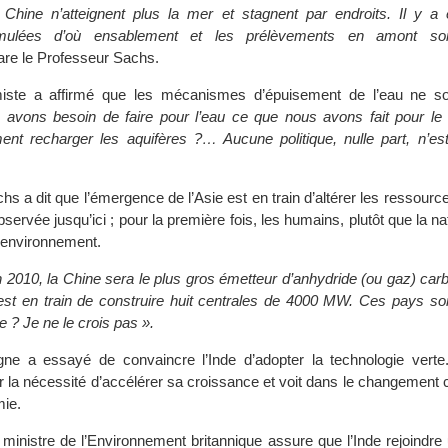
Chine n’atteignent plus la mer et stagnent par endroits. Il y 
umulées d’où ensablement et les prélèvements en amont son
are le Professeur Sachs.
iste a affirmé que les mécanismes d’épuisement de l’eau ne so
 avons besoin de faire pour l’eau ce que nous avons fait pour l
nt recharger les aquifères ?… Aucune politique, nulle part, n’es
s a dit que l’émergence de l’Asie est en train d’altérer les ressour
servée jusqu’ici ; pour la première fois, les humains, plutôt que la na
l’environnement.
 2010, la Chine sera le plus gros émetteur d’anhydride (ou gaz) ca
est en train de construire huit centrales de 4000 MW. Ces pays sont
e ? Je ne le crois pas ».
ne a essayé de convaincre l’Inde d’adopter la technologie verte
r la nécessité d’accélérer sa croissance et voit dans le changement 
mie.
 ministre de l’Environnement britannique assure que l’Inde rejoindre