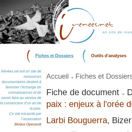
un site de res
Fiches et Dossiers
Outils d’analyses
Irénées.net est un site de
Accueil
Fiches et Dossier
ressources
documentaires destiné à
favoriser l’échange de
Fiche de document
D
connaissances et de
savoir faire au service de
paix : enjeux à l’orée 
la construction d’un art de
la paix.
Ce site est porté par
Larbi Bouguerra
, Bize
l’association
Modus Operandi