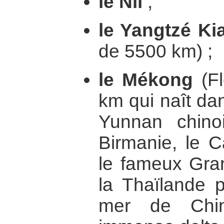
le Nil
;
le Yangtzé Ki
de 5500 km) ;
le Mékong
(Fl
km qui naît dan
Yunnan chino
Birmanie, le 
le fameux Gran
la Thaïlande p
mer de Chi