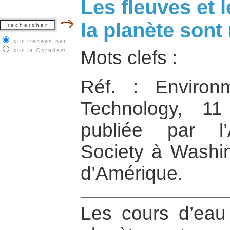
Les fleuves et 
la planète son
sur irenees.net
sur la
Coredem
Mots clefs :
Réf. : Environ
Technology, 11
publiée par l
Society à Washin
d’Amérique.
Les cours d’eau 