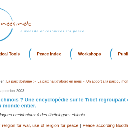
a website of resources for peace
ical Tools
Peace Index
Workshops
Publ
er :
La paix tibétaine : « La paix naît d’abord en nous ». Un apport à la paix du mo
 September 2003
l chinois ? Une encyclopédie sur le Tibet regroupant
 monde entier.
logues occidentaux à des tibétologues chinois.
 religion for war, use of religion for peace
|
Peace according Budd