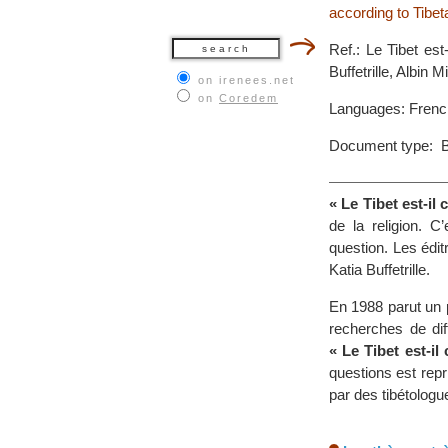
according to Tibe
Ref.: Le Tibet est
Buffetrille, Albin 
on irenees.net
on
Coredem
Languages: Frenc
Document type: 
« Le Tibet est-il 
de la religion. 
question. Les édit
Katia Buffetrille.
En 1988 parut un p
recherches de dif
« Le Tibet est-i
questions est repr
par des tibétologu