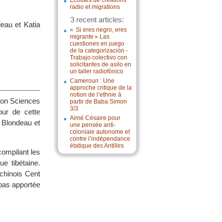
Écoutes de créations
radio et migrations
3 recent articles:
deau et Katia
« Si eres negro, eres
migrante » Las
cuestiones en juego
de la categorización -
Trabajo colectivo con
solicitantes de asilo en
un taller radiofónico
Cameroun : Une
approche critique de la
notion de l’ethnie à
tion Sciences
partir de Baba Simon
3/3
our de cette
Aimé Césaire pour
e Blondeau et
une pensée anti-
coloniale autonome et
contre l’indépendance
étatique des Antilles
ompilant les
ue tibétaine.
chinois Cent
 pas apportée