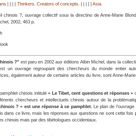
tans
|
|
|
|
Thinkers. Creators of concepts.
|
|
|
|
|
Asia
-il chinois ?, ouvrage collectif sous la directino de Anne-Marie Blon
Michel, 2002, 463 p.
h
Book
chinois ?"
est paru en 2002 aux éditions Albin Michel, dans la collec
C’est un ouvrage regroupant des chercheurs du monde entier aut
rices, également auteur de certains articles du livre, sont Anne-Mari
amphlet chinois intitulé
« Le Tibet, cent questions et réponses »
c
férents chercheurs et intellectuels chinois autour de la problématiq
l chinois ? » est une réponse à ce pamphlet.
Le plan de l’ouvrage 
is dans ce livre, mais les réponses aux questions ne sont cette fois
es chinois mais par des tibétologues occidentaux.