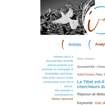
Articles
Analyt
Irenees.net is a
Home
Articles
documentary website
whose purpose is to
Document file
Dossi
promote an exchange of
knowledge and know-
Astrid Fossier
, Paris,
how at the service of the
Le Tibet est-i
construction of an Art of
chercheurs du
peace.
This website is
Réponse de tibéto
coordinated by
Modus Operandi
Keywords:
Use of