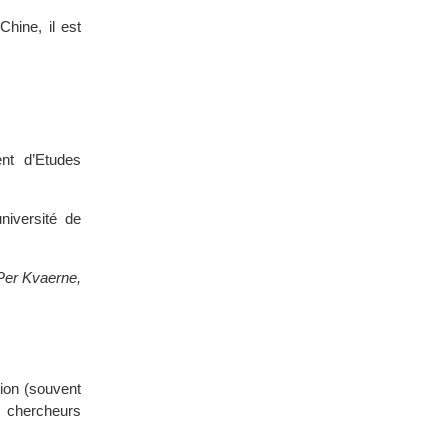
hine, il est
ent d’Etudes
niversité de
Per Kvaerne,
tion (souvent
 chercheurs