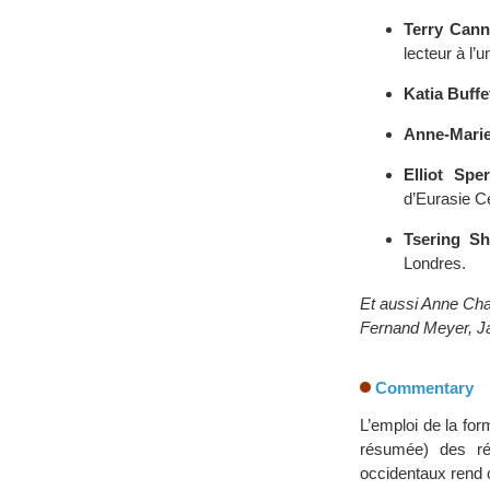
Terry Can
lecteur à l’
Katia Buffet
Anne-Mari
Elliot Sper
d’Eurasie Ce
Tsering S
Londres.
Et aussi Anne Cha
Fernand Meyer, J
Commentary
L’emploi de la for
résumée) des ré
occidentaux rend 