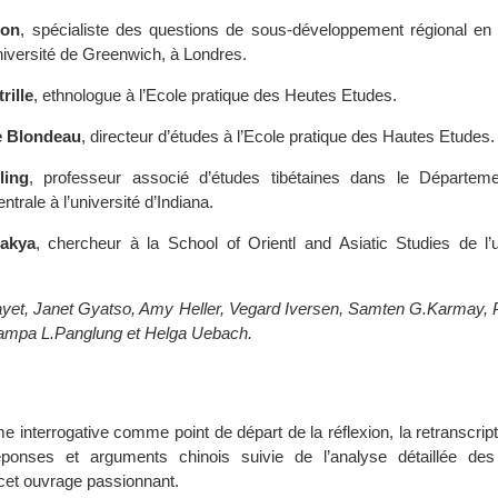
non
, spécialiste des questions de sous-développement régional en C
université de Greenwich, à Londres.
rille
, ethnologue à l’Ecole pratique des Heutes Etudes.
e Blondeau
, directeur d’études à l’Ecole pratique des Hautes Etudes.
ling
, professeur associé d’études tibétaines dans le Départem
ntrale à l’université d’Indiana.
hakya
, chercheur à la School of Orientl and Asiatic Studies de l’u
yet, Janet Gyatso, Amy Heller, Vegard Iversen, Samten G.Karmay, 
ampa L.Panglung et Helga Uebach.
me interrogative comme point de départ de la réflexion, la retranscrip
ponses et arguments chinois suivie de l’analyse détaillée des
cet ouvrage passionnant.