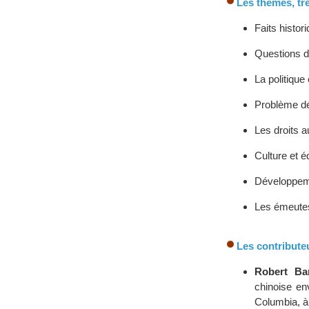
Les thèmes, trè
Faits histori
Questions d
La politique
Problème d
Les droits 
Culture et é
Développem
Les émeute
Les contribute
Robert Bar
chinoise en
Columbia, à 