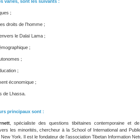
s variés, sont les suivants :
ques ;
es droits de l’homme ;
 envers le Dalaï Lama ;
émographique ;
autonomes ;
ducation ;
ent économique ;
s de Lhassa.
urs principaux sont :
nett
, spécialiste des questions tibétaines contemporaine et de 
vers les minorités, chercheur à la School of International and Publi
New York. Il est le fondateur de l’association Tibetan Information Ne