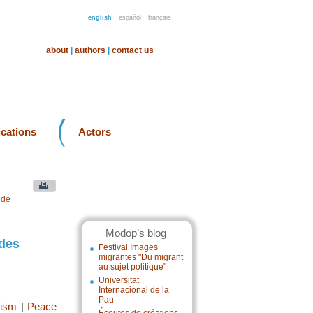
english
español
français
about
|
authors
|
contact us
ications
Actors
nde
Modop’s blog
 des
Festival Images
migrantes "Du migrant
au sujet politique"
Universitat
Internacional de la
Pau
hism
|
Peace