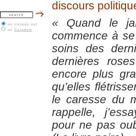
discours politiqu
« Quand le ja
on irenees.net
on
Coredem
commence à se 
soins des dern
dernières rose
encore plus gr
qu’elles flétrisse
le caresse du m
rappelle, j’es
pour ne pas ou