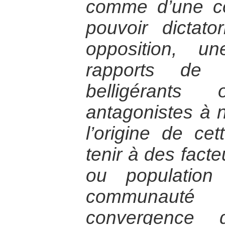
comme d’une co
pouvoir dictat
opposition, u
rapports de 
belligérant
antagonistes à n
l’origine de ce
tenir à des facte
ou populatio
communauté i
convergence d