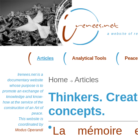
a website of r
Articles
Analytical Tools
Peace
Irenees.net is a
Home
Articles
documentary website
whose purpose is to
promote an exchange of
Thinkers. Creat
knowledge and know-
how at the service of the
concepts.
construction of an Art of
peace.
This website is
coordinated by
La mémoire et
Modus Operandi