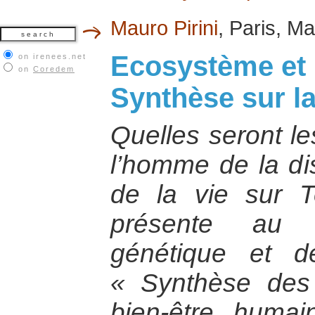
Mauro Pirini
, Paris, M
Ecosystème et 
on irenees.net
on
Coredem
Synthèse sur la
Quelles seront l
l’homme de la dis
de la vie sur Te
présente au n
génétique et d
« Synthèse des
bien-être huma