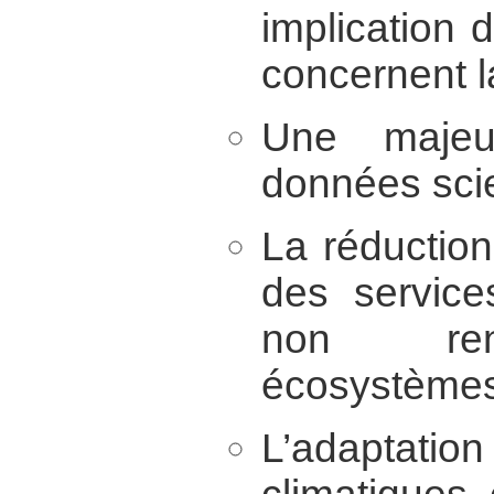
implication 
concernent la
Une majeur
données scie
La réductio
des service
non ren
écosystèmes
L’adaptati