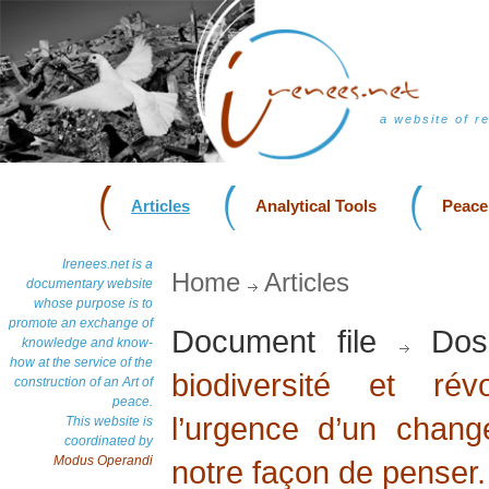
a website of r
Articles
Analytical Tools
Peace
Irenees.net is a
Home
Articles
documentary website
whose purpose is to
promote an exchange of
Document file
Dos
knowledge and know-
how at the service of the
biodiversité et rév
construction of an Art of
peace.
l’urgence d’un chan
This website is
coordinated by
Modus Operandi
notre façon de penser.