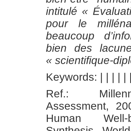
intitulé « Évalu
pour le millén
beaucoup d’inf
bien des lacun
« scientifique-dip
Keywords:
|
|
|
|
|
Ref.: Mille
Assessment, 20
Human Well-be
Synthesis. World