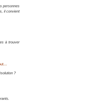
les personnes
, il convient
les à trouver
tout…
ésolution ?
rants.