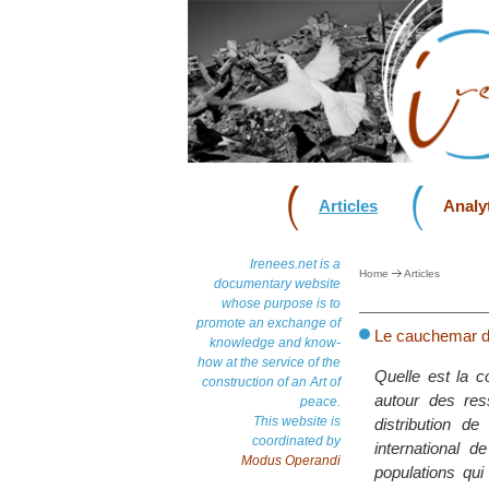
Articles
Analyt
Irenees.net is a
Home
Articles
documentary website
whose purpose is to
promote an exchange of
Le cauchemar d
knowledge and know-
how at the service of the
Quelle est la 
construction of an Art of
autour des re
peace.
This website is
distribution d
coordinated by
international 
Modus Operandi
populations qui