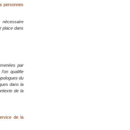
des personnes
t nécessaire
ur place dans
s menées par
’on qualifie
hropologues du
iques dans la
ontexte de la
ervice de la