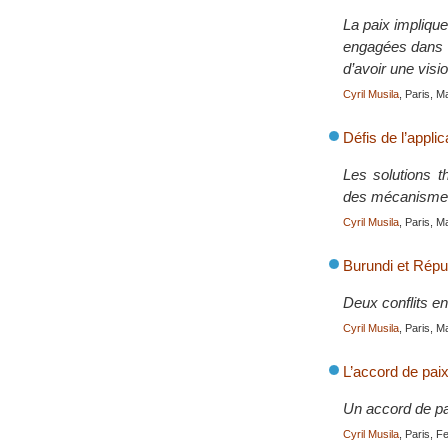
La paix impliqu
engagées dans la
d’avoir une visi
Cyril Musila
, Paris, 
Défis de l’appli
Les solutions t
des mécanismes 
Cyril Musila
, Paris, 
Burundi et Répub
Deux conflits en
Cyril Musila
, Paris, 
L’accord de pai
Un accord de pai
Cyril Musila
, Paris, 