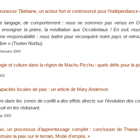
unesse Tibétaine, un acteur fort et controversé pour l’indépendance 
e langage, de comportement : nous ne sommes pas venus en Oc
, enseigner la prière, la méditation aux Occidentaux ! En exil, no
e responsabilité : nous battre pour reconquérir notre pays et retro
ibre » (Tseten Norbu).
, January 2004
ie et culture dans la région de Machu Picchu : quels défis pour la pa
003
pacités locales de paix : un article de Mary Anderson
e dans les zones de conflit a des effets directs sur l’évolution des con
oit en les réduisant.
May 2003
aix, un processus d’apprentissage complet : conclusion de Thania 
truire la paix sur le terrain, Mode d’emploi. »