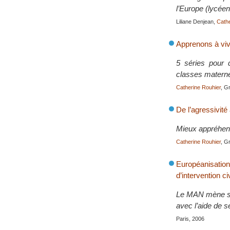
l’Europe (lycéen
Liliane Denjean,
Cathe
Apprenons à vi
5 séries pour d
classes materne
Catherine Rouhier
, G
De l’agressivité 
Mieux appréhend
Catherine Rouhier
, G
Européanisatio
d’intervention ci
Le MAN mène sa 
avec l’aide de 
Paris, 2006