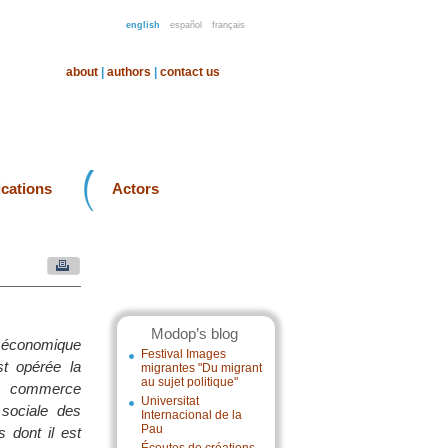
english
español
français
about
|
authors
|
contact us
ications
Actors
Modop’s blog
m économique
Festival Images
t opérée la
migrantes "Du migrant
au sujet politique"
un commerce
Universitat
 sociale des
Internacional de la
Pau
 dont il est