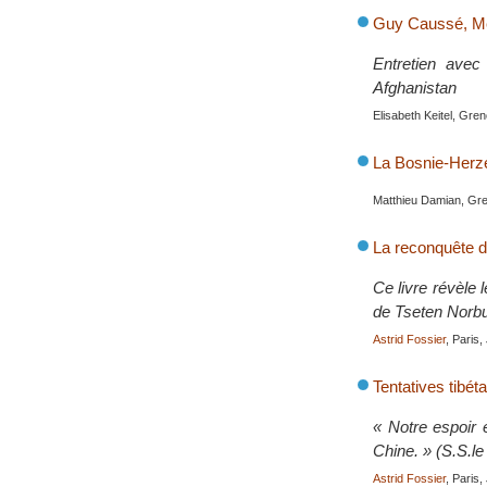
Guy Caussé, M
Entretien avec
Afghanistan
Elisabeth Keitel, Gre
La Bosnie-Herzé
Matthieu Damian, Gr
La reconquête d
Ce livre révèle
de Tseten Norbu,
Astrid Fossier
, Paris
Tentatives tibét
« Notre espoir 
Chine. » (S.S.l
Astrid Fossier
, Paris