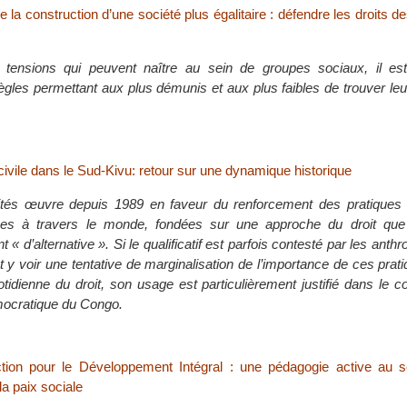
e la construction d’une société plus égalitaire : défendre les droits 
s tensions qui peuvent naître au sein de groupes sociaux, il es
règles permettant aux plus démunis et aux plus faibles de trouver le
 civile dans le Sud-Kivu: retour sur une dynamique historique
arités œuvre depuis 1989 en faveur du renforcement des pratique
upes à travers le monde, fondées sur une approche du droit que l
t « d’alternative ». Si le qualificatif est parfois contesté par les ant
t y voir une tentative de marginalisation de l’importance de ces prat
tidienne du droit, son usage est particulièrement justifié dans le c
ocratique du Congo.
tion pour le Développement Intégral : une pédagogie active au s
la paix sociale