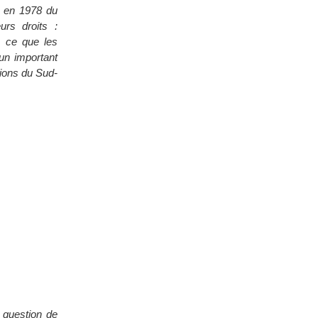
e en 1978 du
urs droits :
, ce que les
un important
tions du Sud-
 question de