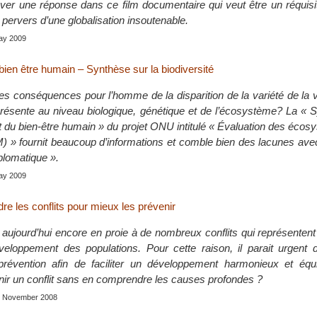
uver une réponse dans ce film documentaire qui veut être un réquisi
 pervers d’une globalisation insoutenable.
May 2009
ien être humain – Synthèse sur la biodiversité
es conséquences pour l’homme de la disparition de la variété de la v
 présente au niveau biologique, génétique et de l’écosystème? La «
du bien-être humain » du projet ONU intitulé « Évaluation des écos
EM) » fournit beaucoup d’informations et comble bien des lacunes av
iplomatique ».
May 2009
e les conflits pour mieux les prévenir
aujourd’hui encore en proie à de nombreux conflits qui représenten
eloppement des populations. Pour cette raison, il parait urgent 
révention afin de faciliter un développement harmonieux et équi
r un conflit sans en comprendre les causes profondes ?
s, November 2008