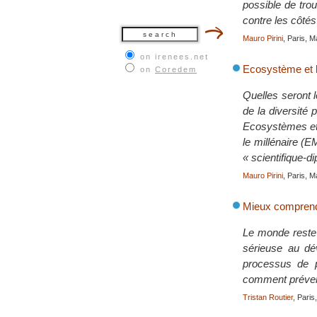
possible de tro
contre les côtés
Mauro Pirini
, Paris, 
on irenees.net
Ecosystème et b
on
Coredem
Quelles seront l
de la diversité
Ecosystèmes et 
le millénaire (
« scientifique-d
Mauro Pirini
, Paris, 
Mieux comprendr
Le monde reste 
sérieuse au dév
processus de p
comment préveni
Tristan Routier
, Pari