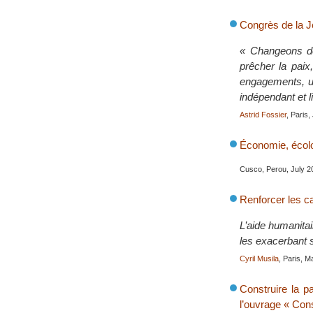
Congrès de la Je
« Changeons d
prêcher la paix
engagements, un
indépendant et l
Astrid Fossier
, Paris
Économie, écolog
Cusco, Perou, July 2
Renforcer les ca
L’aide humanitair
les exacerbant s
Cyril Musila
, Paris, 
Construire la p
l’ouvrage « Cons