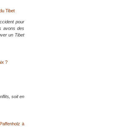
du Tibet
cident pour
us avons des
uver un Tibet
ix ?
flits, soit en
Paffenholz à