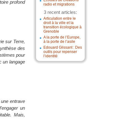
Écoutes de créations
toire profond
radio et migrations
3 recent articles:
Articulation entre le
droit à la ville et la
transition écologique à
Grenoble
A la porte de l’Europe,
ie sur Terre,
à la porte de l’asile
Edouard Glissant : Des
 Synthèse des
outils pour repenser
ystèmes pour
l’identité
ec un langage
t une entrave
d’engager un
table. Mais,