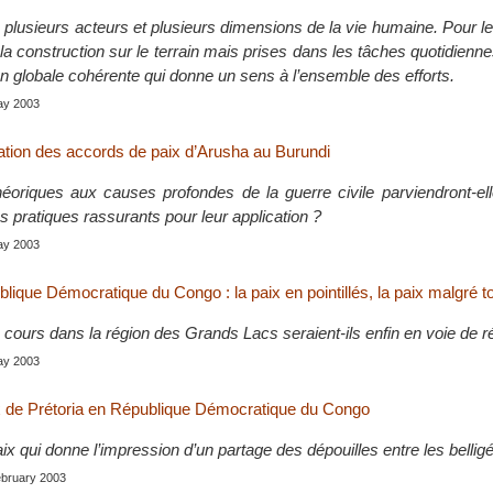
e plusieurs acteurs et plusieurs dimensions de la vie humaine. Pour 
 construction sur le terrain mais prises dans les tâches quotidiennes
on globale cohérente qui donne un sens à l’ensemble des efforts.
May 2003
cation des accords de paix d’Arusha au Burundi
héoriques aux causes profondes de la guerre civile parviendront-el
pratiques rassurants pour leur application ?
May 2003
lique Démocratique du Congo : la paix en pointillés, la paix malgré 
 cours dans la région des Grands Lacs seraient-ils enfin en voie de r
May 2003
x de Prétoria en République Démocratique du Congo
x qui donne l’impression d’un partage des dépouilles entre les belligé
February 2003