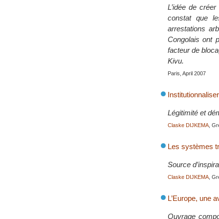
L’idée de créer
constat que le
arrestations ar
Congolais ont p
facteur de bloc
Kivu.
Paris, April 2007
Institutionnalise
Légitimité et dé
Claske DIJKEMA
, Gr
Les systèmes tra
Source d’inspira
Claske DIJKEMA
, Gr
L’Europe, une a
Ouvrage composé