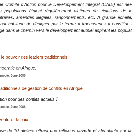
 le Comité d’Action pour le Développement Intégral (CADI) est né
s populations étaient régulièrement victimes de violations de le
bitraires, amendes illégales, rançonnements, etc. À grande échelle
our habitude de désigner par le terme « tracasseries » constitue 
age dans le chemin vers le développement auquel aspirent les popula
r le pouvoir des leaders traditionnels
mocratie en Afrique.
enoble, June 2006
ditionnels de gestion de conflits en Afrique
tion pour des conflits actuels ?
enoble, June 2006
venture de paix
 de 10 ateliers offrant une réflexion ouverte et stimulante sur la