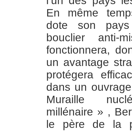
l’un des pays le
En même temps
dote son pays
bouclier anti-mi
fonctionnera, do
un avantage strat
protégera effic
dans un ouvrage
Muraille nuc
millénaire » , Be
le père de la 