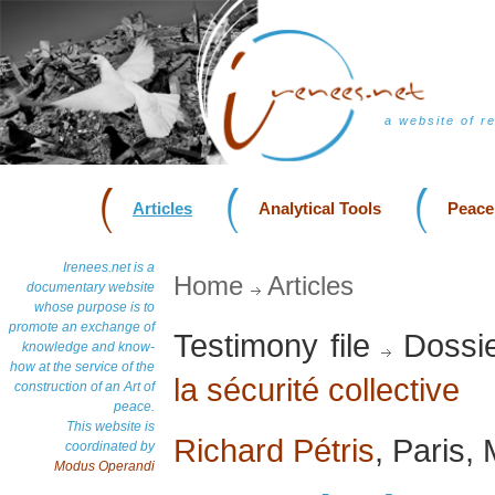
a website of r
Articles
Analytical Tools
Peace
Irenees.net is a
Home
Articles
documentary website
whose purpose is to
promote an exchange of
Testimony file
Dossie
knowledge and know-
how at the service of the
la sécurité collective
construction of an Art of
peace.
This website is
Richard Pétris
, Paris,
coordinated by
Modus Operandi