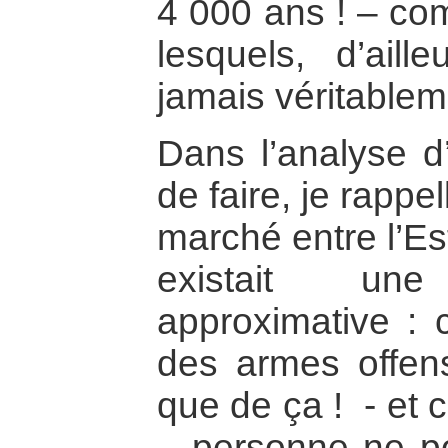
4 000 ans ! – co
lesquels, d’aill
jamais véritablem
Dans l’analyse d’
de faire, je rappe
marché entre l’Est
existait un
approximative : 
des armes offens
que de ça ! - et c
– personne ne p