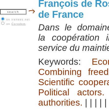
François de R
de France
on irenees.net
on
Coredem
Dans le domaine 
la coopération i
service du mainti
Keywords:
Ec
Combining freed
Scientific cooper
Political actors
authorities.
|
|
|
|