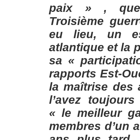
paix » , que 
Troisième guer
eu lieu, un es
atlantique et la
sa « participat
rapports Est-Oue
la maîtrise des
l’avez toujour
« le meilleur g
membres d’un av
ans plus tard,