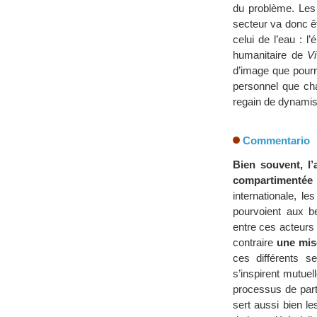
du problème. Les
secteur va donc êt
celui de l’eau : l’
humanitaire de
V
d’image que pourra
personnel que ch
regain de dynamism
Commentario
Bien souvent, l
compartimentée
internationale, le
pourvoient aux be
entre ces acteurs 
contraire
une mis
ces différents se
s’inspirent mutuel
processus de part
sert aussi bien l