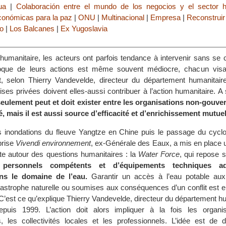
ua
|
Colaboración entre el mundo de los negocios y el sector h
conómicas para la paz
|
ONU
|
Multinacional
|
Empresa
|
Reconstruir 
o
|
Los Balcanes
|
Ex Yugoslavia
l’humanitaire, les acteurs ont parfois tendance à intervenir sans se 
roque de leurs actions est même souvent médiocre, chacun visa
nt, selon Thierry Vandevelde, directeur du département humanitai
rises privées doivent elles-aussi contribuer à l’action humanitaire. 
seulement peut et doit exister entre les organisations non-gouv
vé, mais il est aussi source d’efficacité et d’enrichissement mutuel
es inondations du fleuve Yangtze en Chine puis le passage du cycl
prise
Vivendi environnement
, ex-Générale des Eaux, a mis en place 
te autour des questions humanitaires : la
Water Force
, qui repose 
e personnels compétents et d’équipements techniques a
ans le domaine de l’eau.
Garantir un accès à l’eau potable aux
tastrophe naturelle ou soumises aux conséquences d’un conflit est e
 C’est ce qu’explique Thierry Vandevelde, directeur du département h
puis 1999. L’action doit alors impliquer à la fois les organi
 les collectivités locales et les professionnels. L’idée est de 