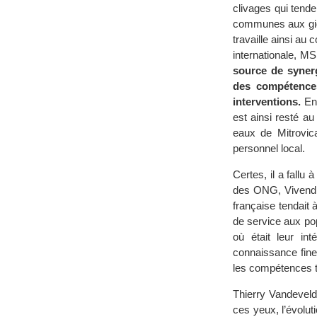
clivages qui tende
communes aux gig
travaille ainsi au
internationale, 
source de syner
des compétence
interventions.
En 
est ainsi resté au
eaux de Mitrovica
personnel local.
Certes, il a fallu
des ONG, Vivendi 
française tendait
de service aux pop
où était leur in
connaissance fine
les compétences t
Thierry Vandeveld
ces yeux, l’évolu