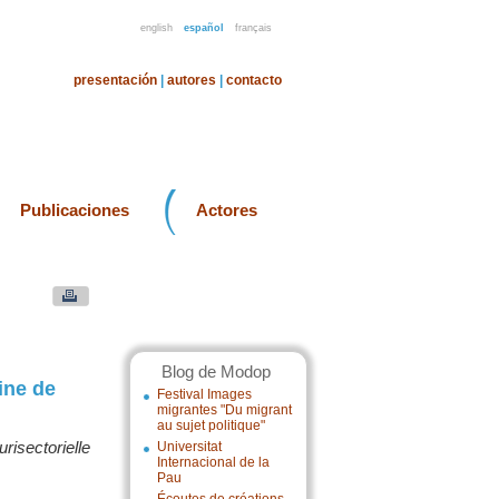
english
español
français
presentación
|
autores
|
contacto
Publicaciones
Actores
Blog de Modop
ine de
Festival Images
migrantes "Du migrant
au sujet politique"
risectorielle
Universitat
Internacional de la
Pau