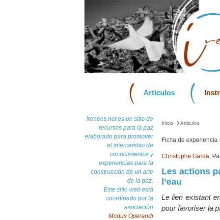
Articulos
Inst
Irenees.net es un sitio de
Inicio
Articulos
recursos para la paz
elaborado para promover
Ficha de experiencia
el intercambio de
conocimientos y
Christophe Garda
, Pa
experiencias para la
Les actions p
construcción de un arte
l’eau
de la paz.
Este sitio web está
Le lien existant e
coordinado por la
asociación
pour favoriser la pa
Modus Operandi