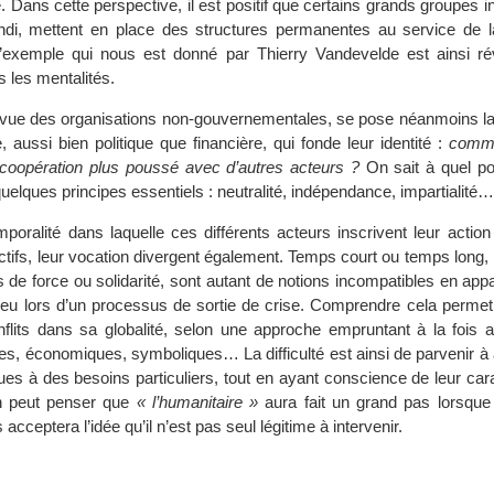
e. Dans cette perspective, il est positif que certains grands groupes in
ndi, mettent en place des structures permanentes au service de l
’exemple qui nous est donné par Thierry Vandevelde est ainsi ré
les mentalités.
 vue des organisations non-gouvernementales, se pose néanmoins la
 aussi bien politique que financière, qui fonde leur identité :
comme
et coopération plus poussé avec d’autres acteurs ?
On sait à quel p
uelques principes essentiels : neutralité, indépendance, impartialité…
emporalité dans laquelle ces différents acteurs inscrivent leur action
tifs, leur vocation divergent également. Temps court ou temps long, r
s de force ou solidarité, sont autant de notions incompatibles en ap
 jeu lors d’un processus de sortie de crise. Comprendre cela permet
nflits dans sa globalité, selon une approche empruntant à la fois 
ues, économiques, symboliques… La difficulté est ainsi de parvenir à
es à des besoins particuliers, tout en ayant conscience de leur cara
On peut penser que
« l’humanitaire »
aura fait un grand pas lorsqu
cceptera l’idée qu’il n’est pas seul légitime à intervenir.