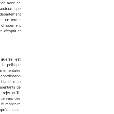
tion avec ce
 secteurs que
du département
ves en terme
nrichissement
e d’esprit et
guerre, est
la politique
vernementales
coordination
l faudrait au
ésentants de
rejet qu’ils
ente vers des
e humanitaire
représentants