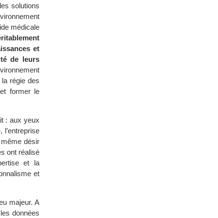
des solutions
nvironnement
Aide médicale
éritablement
issances et
ité de leurs
nvironnement
 la régie des
et former le
it : aux yeux
l’entreprise
n même désir
s ont réalisé
ertise et la
ionnalisme et
eu majeur. A
e les données