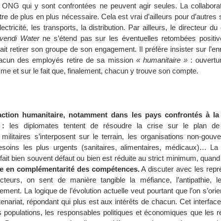
 ONG qui y sont confrontées ne peuvent agir seules. La collabora
re de plus en plus nécessaire. Cela est vrai d’ailleurs pour d’autres
électricité, les transports, la distribution. Par ailleurs, le directeur 
ivendi Water
ne s’étend pas sur les éventuelles retombées positi
it retirer son groupe de son engagement. Il préfère insister sur l’e
acun des employés retire de sa mission
« humanitaire »
: ouvertur
e et sur le fait que, finalement, chacun y trouve son compte.
’action humanitaire, notamment dans les pays confrontés à la 
 :
les diplomates tentent de résoudre la crise sur le plan de 
s militaires s’interposent sur le terrain, les organisations non-gou
soins les plus urgents (sanitaires, alimentaires, médicaux)… La 
fait bien souvent défaut ou bien est réduite au strict minimum, quand i
e en complémentarité des compétences.
A discuter avec les repr
cteurs, on sent de manière tangible la méfiance, l’antipathie, le 
lement. La logique de l’évolution actuelle veut pourtant que l’on s’ori
enariat, répondant qui plus est aux intérêts de chacun. Cet interfac
es populations, les responsables politiques et économiques que les 