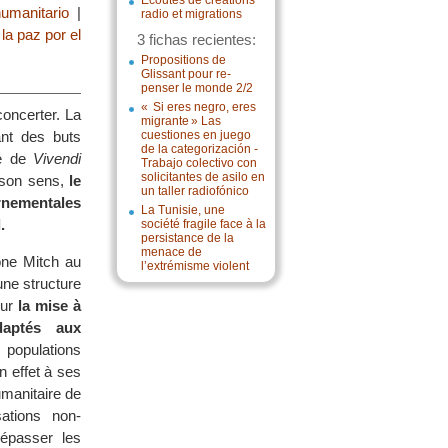
Écoutes de créations
umanitario
|
radio et migrations
la paz por el
3 fichas recientes:
Propositions de
Glissant pour re-
penser le monde 2/2
« Si eres negro, eres
concerter. La
migrante » Las
nt des buts
cuestiones en juego
de la categorización -
re de
Vivendi
Trabajo colectivo con
solicitantes de asilo en
A son sens,
le
un taller radiofónico
ernementales
La Tunisie, une
.
société fragile face à la
persistance de la
menace de
one Mitch au
l’extrémisme violent
une structure
sur
la mise à
daptés aux
 populations
n effet à ses
umanitaire de
sations non-
dépasser les