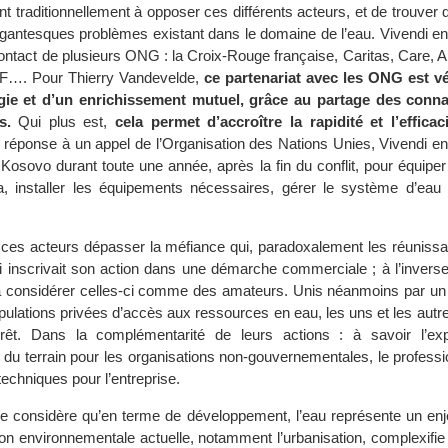
nt traditionnellement à opposer ces différents acteurs, et de trouver 
antesques problèmes existant dans le domaine de l’eau. Vivendi e
 contact de plusieurs ONG : la Croix-Rouge française, Caritas, Care, 
MSF…. Pour Thierry Vandevelde,
ce partenariat avec les ONG est v
gie et d’un enrichissement mutuel, grâce au partage des conna
s.
Qui plus est,
cela permet d’accroître la rapidité et l’efficac
réponse à un appel de l’Organisation des Nations Unies, Vivendi e
 Kosovo durant toute une année, après la fin du conflit, pour équiper
, installer les équipements nécessaires, gérer le système d’eau 
 à ces acteurs dépasser la méfiance qui, paradoxalement les réunissa
inscrivait son action dans une démarche commerciale ; à l’inverse, 
 à considérer celles-ci comme des amateurs. Unis néanmoins par u
ulations privées d’accès aux ressources en eau, les uns et les autre
térêt. Dans la complémentarité de leurs actions : à savoir l’exp
 du terrain pour les organisations non-gouvernementales, le profess
echniques pour l’entreprise.
e considère qu’en terme de développement, l’eau représente un enj
tion environnementale actuelle, notamment l’urbanisation, complexifi