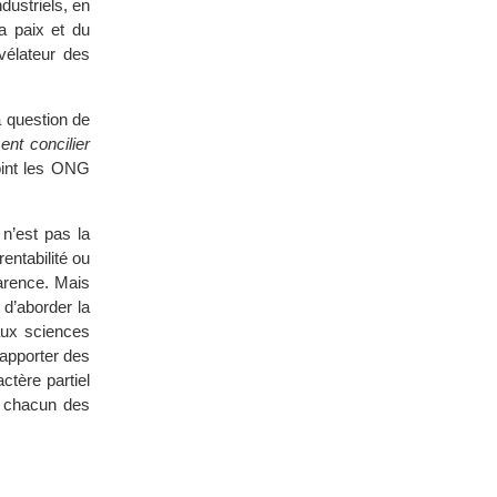
dustriels, en
a paix et du
vélateur des
 question de
nt concilier
oint les ONG
 n’est pas la
entabilité ou
parence. Mais
 d’aborder la
aux sciences
 apporter des
ctère partiel
e chacun des