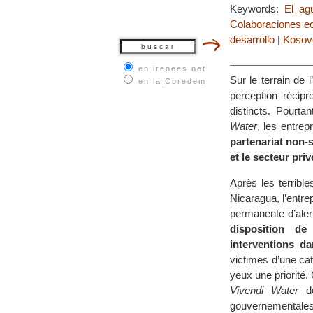
Keywords:
El ag
Colaboraciones e
desarrollo
|
Kosov
en irenees.net
Sur le terrain de 
en la
Coredem
perception récip
distincts. Pourta
Water
, les entrep
partenariat non-
et le secteur pri
Après les terribl
Nicaragua, l’entre
permanente d’aler
disposition d
interventions d
victimes d’une ca
yeux une priorité.
Vivendi Water
de
gouvernementales,