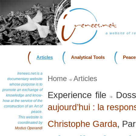
a website of r
Articles
Analytical Tools
Peace
Irenees.net is a
Home
Articles
documentary website
whose purpose is to
promote an exchange of
Experience file
Doss
knowledge and know-
how at the service of the
aujourd’hui : la respon
construction of an Art of
peace.
This website is
Christophe Garda
, Pa
coordinated by
Modus Operandi