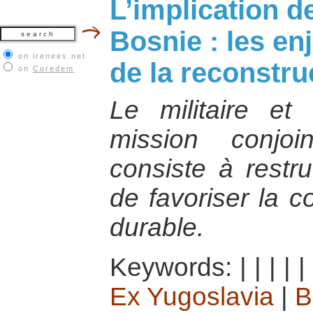
L’implication d
Bosnie : les e
on irenees.net
de la reconstru
on
Coredem
Le militaire et 
mission conjo
consiste à restru
de favoriser la c
durable.
Keywords:
|
|
|
|
|
Ex Yugoslavia
|
B