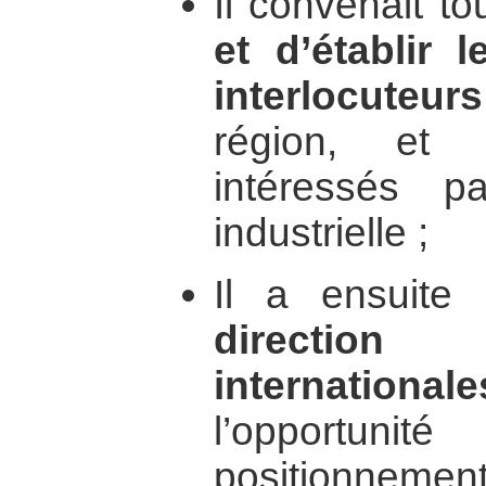
Il convenait to
et d’établir 
interlocuteur
région, et s
intéressés p
industrielle ;
Il a ensuite
direction
internationale
l’opportun
positionneme