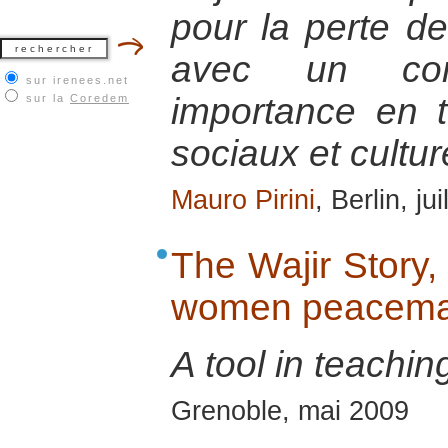
pour la perte de
avec un co
sur irenees.net
importance en 
sur la
Coredem
sociaux et cultur
Mauro Pirini
, Berlin, ju
The Wajir Story
women peacemak
A tool in teachin
Grenoble, mai 2009