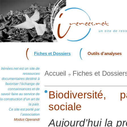
un site de res
Fiches et Dossiers
Outils d’analyses
Irénées.net est un site de
Accueil
Fiches et Dossier
ressources
documentaires destiné à
favoriser l’échange de
connaissances et de
Biodiversité, 
savoir faire au service de
la construction d’un art de
sociale
la paix.
Ce site est porté par
l’association
Aujourd’hui la p
Modus Operandi