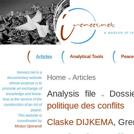
a website of r
Articles
Analytical Tools
Peace
Irenees.net is a
Home
Articles
documentary website
whose purpose is to
promote an exchange of
Analysis file
Dossi
knowledge and know-
how at the service of the
politique des conflits
construction of an Art of
peace.
This website is
Claske DIJKEMA
, Gre
coordinated by
Modus Operandi