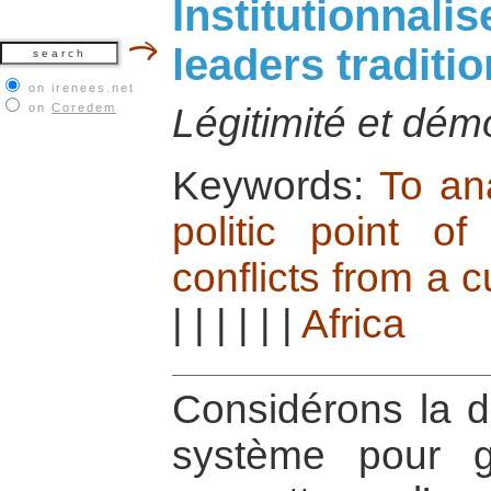
Institutionnalis
leaders traditi
on irenees.net
on
Coredem
Légitimité et dém
Keywords:
To ana
politic point of
conflicts from a c
|
|
|
|
|
|
Africa
Considérons la 
système pour gé