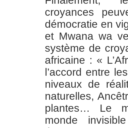
Finalement, 
croyances peuve
démocratie en vi
et Mwana wa ven
système de croya
africaine : « L’Af
l’accord entre le
niveaux de réalit
naturelles, Ancêt
plantes… Le m
monde invisibl