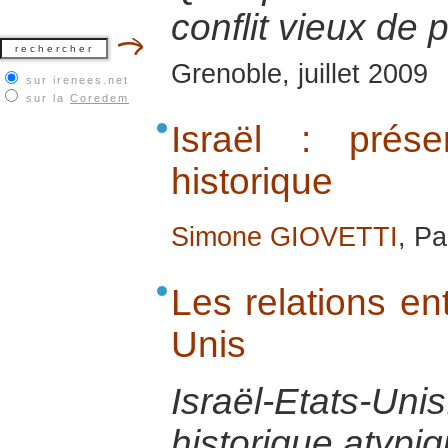
conflit vieux de 
Grenoble, juillet 2009
sur irenees.net
sur la
Coredem
Israël : prése
historique
Simone GIOVETTI
, Pa
Les relations ent
Unis
Israël-Etats-
historique atypiq