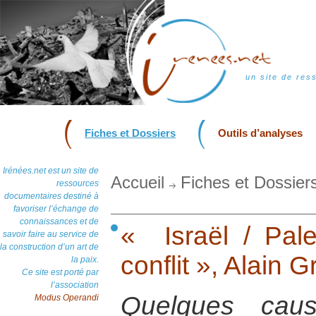
un site de res
Fiches et Dossiers
Outils d’analyses
Irénées.net est un site de
Accueil
Fiches et Dossier
ressources
documentaires destiné à
favoriser l’échange de
connaissances et de
« Israël / Pale
savoir faire au service de
la construction d’un art de
conflit », Alain 
la paix.
Ce site est porté par
l’association
Quelques caus
Modus Operandi