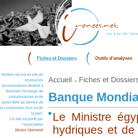
un site de res
Fiches et Dossiers
Outils d’analyses
Irénées.net est un site de
Accueil
Fiches et Dossier
ressources
documentaires destiné à
favoriser l’échange de
Banque Mondia
connaissances et de
savoir faire au service de
la construction d’un art de
Le Ministre égy
la paix.
Ce site est porté par
l’association
hydriques et de l
Modus Operandi