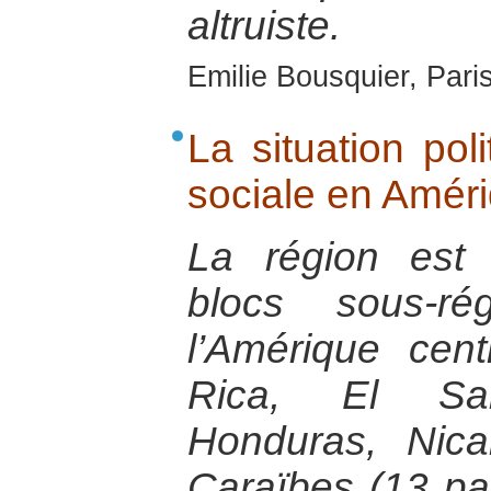
altruiste.
Emilie Bousquier, Pari
La situation pol
sociale en Améri
La région est
blocs sous-ré
l’Amérique cent
Rica, El Sal
Honduras, Nic
Caraïbes (13 pa