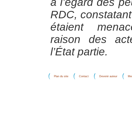
à l’égard des p
RDC, constatant
étaient menac
raison des ac
l’État partie.
Plan du site
Contact
Devenir auteur
Men