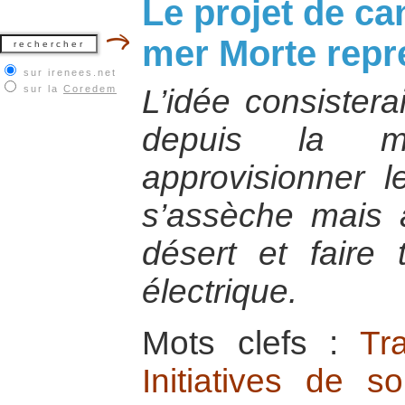
Le projet de ca
mer Morte repr
sur irenees.net
sur la
Coredem
L’idée consistera
depuis la m
approvisionner l
s’assèche mais a
désert et faire 
électrique.
Mots clefs :
Tr
Initiatives de so