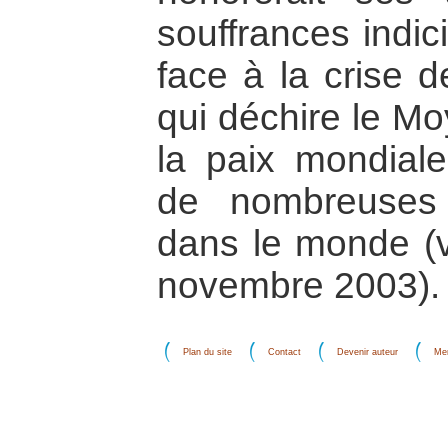
souffrances indic
face à la crise d
qui déchire le M
la paix mondial
de nombreuses 
dans le monde (v
novembre 2003).
Plan du site
Contact
Devenir auteur
Men