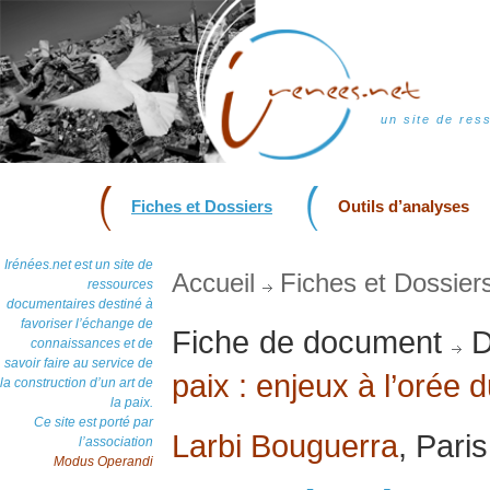
un site de res
Fiches et Dossiers
Outils d’analyses
Irénées.net est un site de
Accueil
Fiches et Dossier
ressources
documentaires destiné à
favoriser l’échange de
Fiche de document
D
connaissances et de
savoir faire au service de
paix : enjeux à l’orée 
la construction d’un art de
la paix.
Ce site est porté par
Larbi Bouguerra
, Pari
l’association
Modus Operandi