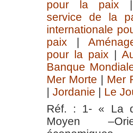
pour la paix
service de la p
internationale pou
paix
|
Aménage
pour la paix
|
Au
Banque Mondial
Mer Morte
|
Mer 
|
Jordanie
|
Le Jo
Réf. : 1- « La 
Moyen –Orien