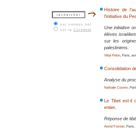
Histoire de l’a
l’initiative du 
sur irenees.net
Une initiative o
sur la
Coredem
élèves israélie
sur les origines
palestiniens.
Vittal Pelon
, Paris, av
Consolidation d
Analyse du proc
Nathalie Cooren
, Par
Le Tibet est-i
entier.
Réponse de tibé
Astrid Fossier
, Paris