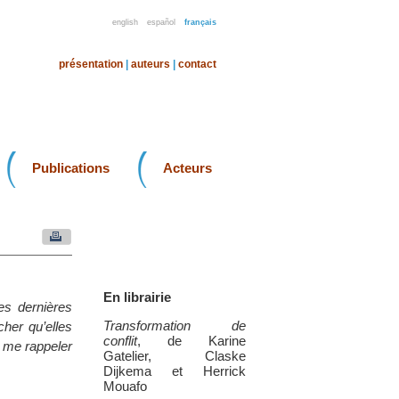
english
español
français
présentation
|
auteurs
|
contact
Publications
Acteurs
En librairie
s dernières
Transformation de
her qu’elles
conflit
, de Karine
de me rappeler
Gatelier, Claske
Dijkema et Herrick
Mouafo