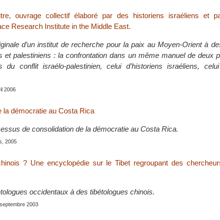
utre, ouvrage collectif élaboré par des historiens israéliens et p
Peace Research Institute in the Middle East.
riginale d’un institut de recherche pour la paix au Moyen-Orient à de
ns et palestiniens : la confrontation dans un même manuel de deux 
 du conflit israélo-palestinien, celui d’historiens israéliens, celui
ril 2006
e la démocratie au Costa Rica
essus de consolidation de la démocratie au Costa Rica.
is, 2005
l chinois ? Une encyclopédie sur le Tibet regroupant des cherche
tologues occidentaux à des tibétologues chinois.
, septembre 2003