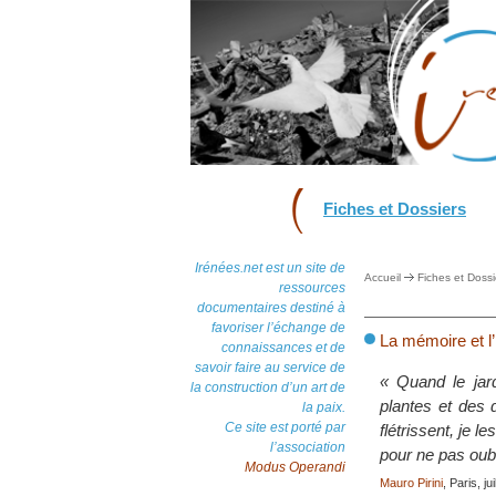
Fiches et Dossiers
Irénées.net est un site de
Accueil
Fiches et Dossi
ressources
documentaires destiné à
favoriser l’échange de
La mémoire et l
connaissances et de
savoir faire au service de
« Quand le jar
la construction d’un art de
plantes et des 
la paix.
Ce site est porté par
flétrissent, je l
l’association
pour ne pas oubl
Modus Operandi
Mauro Pirini
, Paris, ju