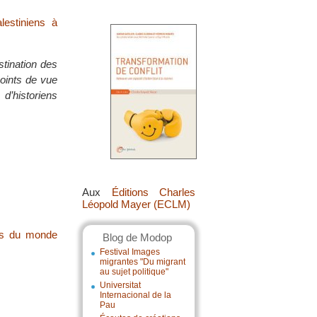
alestiniens à
stination des
points de vue
 d’historiens
Aux
Éditions Charles
Léopold Mayer (ECLM)
urs du monde
Blog de Modop
Festival Images
migrantes "Du migrant
au sujet politique"
Universitat
Internacional de la
Pau