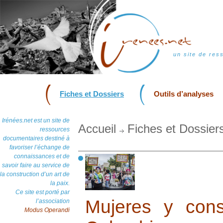
un site de res
Fiches et Dossiers
Outils d’analyses
Irénées.net est un site de
Accueil
Fiches et Dossier
ressources
documentaires destiné à
favoriser l’échange de
connaissances et de
savoir faire au service de
la construction d’un art de
la paix.
Ce site est porté par
Mujeres y con
l’association
Modus Operandi