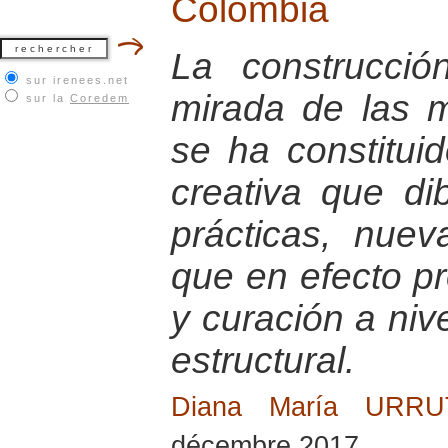
Colombia
La construcci
sur irenees.net
mirada de las 
sur la
Coredem
se ha constitu
creativa que di
prácticas, nuev
que en efecto p
y curación a nive
estructural.
Diana María URR
décembre 2017