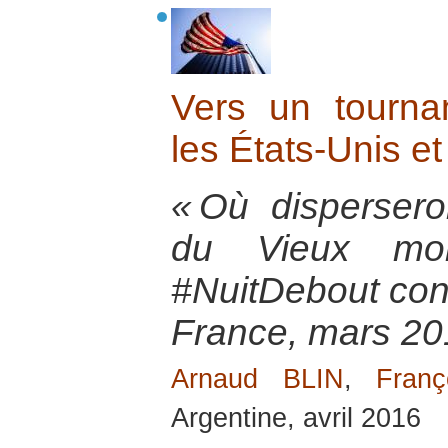
Vers un tournan
les États-Unis e
« Où disperser
du Vieux mond
#NuitDebout contr
France, mars 20
Arnaud BLIN
,
Fran
Argentine, avril 2016