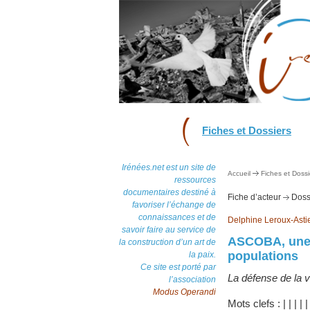
Fiches et Dossiers
Irénées.net est un site de
Accueil
Fiches et Dossi
ressources
documentaires destiné à
Fiche d’acteur
Dossi
favoriser l’échange de
connaissances et de
Delphine Leroux-Asti
savoir faire au service de
ASCOBA, une o
la construction d’un art de
populations
la paix.
Ce site est porté par
La défense de la vi
l’association
Modus Operandi
Mots clefs :
|
|
|
|