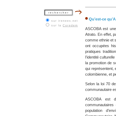
Qu’est-ce qu
sur irenees.net
sur la
Coredem
ASCOBA est une o
Atrato. En effet,
comme ethnie et se 
ont occupées his
pratiques traditi
l’identité culture
la promotion de s
qui représentent,
colombienne, et pe
Selon la loi 70 d
communautaire est l
ASCOBA est donc
communautaires 
population d’e