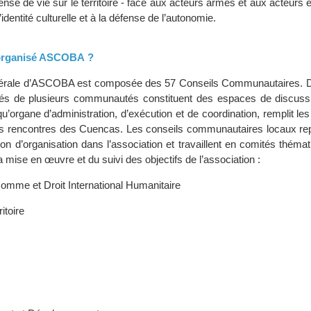
fense de vie sur le territoire - face aux acteurs armés et aux acteur
’identité culturelle et à la défense de l’autonomie.
organisé ASCOBA ?
érale d’ASCOBA est composée des 57 Conseils Communautaires. D
s de plusieurs communautés constituent des espaces de discussi
 qu’organe d’administration, d’exécution et de coordination, remplit l
s rencontres des Cuencas. Les conseils communautaires locaux rep
on d’organisation dans l’association et travaillent en comités théma
a mise en œuvre et du suivi des objectifs de l’association :
Homme et Droit International Humanitaire
ritoire