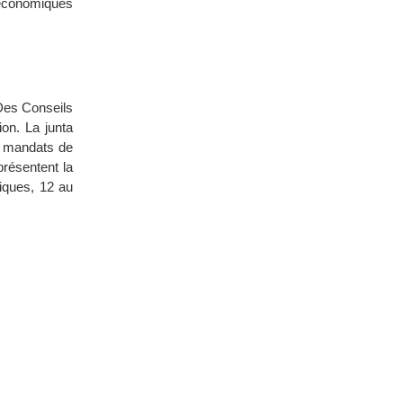
s économiques
es Conseils
on. La junta
es mandats de
résentent la
tiques, 12 au