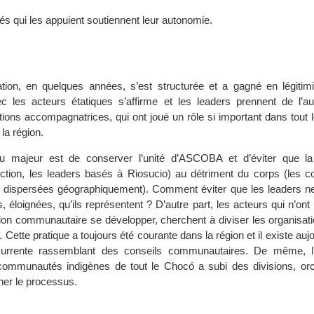
tés qui les appuient soutiennent leur autonomie.
tion, en quelques années, s’est structurée et a gagné en légitimi
vec les acteurs étatiques s’affirme et les leaders prennent de l’a
utions accompagnatrices, qui ont joué un rôle si important dans tout
la région.
njeu majeur est de conserver l’unité d’ASCOBA et d’éviter que l
ection, les leaders basés à Riosucio) au détriment du corps (les
s dispersées géographiquement). Comment éviter que les leaders n
loignées, qu’ils représentent ? D’autre part, les acteurs qui n’ont 
tion communautaire se développer, cherchent à diviser les organisat
 Cette pratique a toujours été courante dans la région et il existe aujo
currente rassemblant des conseils communautaires. De même, l’
 communautés indigènes de tout le Chocó a subi des divisions, or
iner le processus.