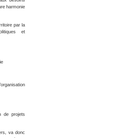
eure harmonie
itoire par la
litiques et
ie
organisation
 de projets
ders, va donc