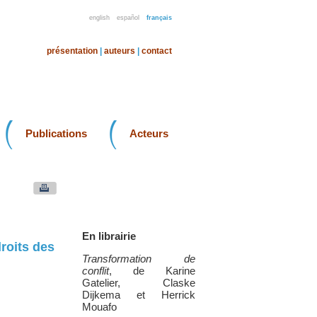
english
español
français
présentation
|
auteurs
|
contact
Publications
Acteurs
En librairie
roits des
Transformation de
conflit
, de Karine
Gatelier, Claske
Dijkema et Herrick
Mouafo