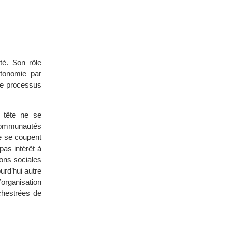
té. Son rôle
utonomie par
 le processus
a tête ne se
 communautés
e se coupent
pas intérêt à
ions sociales
urd’hui autre
organisation
chestrées de