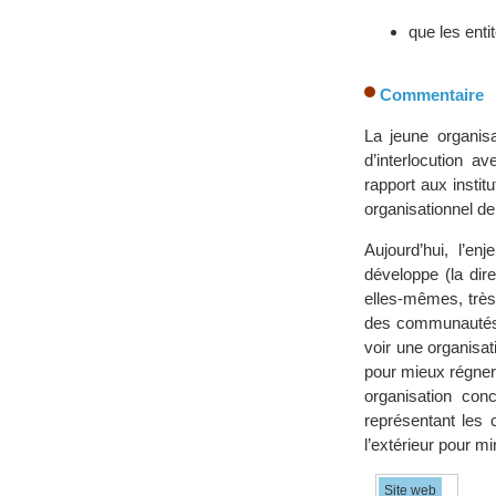
que les enti
Commentaire
La jeune organisa
d’interlocution a
rapport aux instit
organisationnel de 
Aujourd’hui, l’e
développe (la dir
elles-mêmes, trè
des communautés, é
voir une organisa
pour mieux régner.
organisation con
représentant les
l’extérieur pour m
Site web