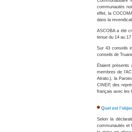
Communautaire Ma
communautés noi
effet, la COCOMAC
dans la revendicat
ASCOBA a été cré
tenue du 14 au 17
Sur 43 conseils i
conseils de Truan
Étaient présents
membres de l’ACI
Atrato.), la Paro
CINEP, des représ
français avec le
Quel est l’obj
Selon la déclara
communautés et le
la mise en place