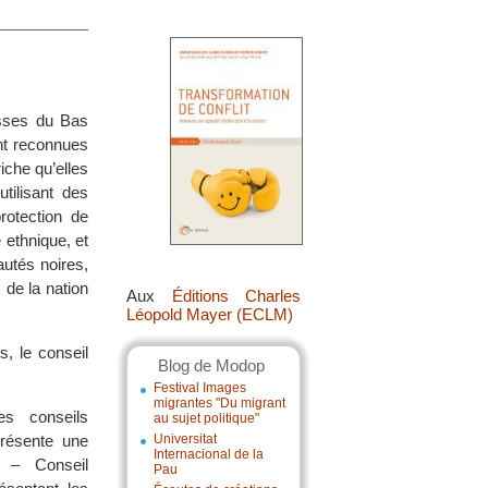
isses du Bas
nt reconnues
iche qu’elles
tilisant des
rotection de
 ethnique, et
utés noires,
 de la nation
Aux
Éditions Charles
Léopold Mayer (ECLM)
s, le conseil
Blog de Modop
Festival Images
migrantes "Du migrant
es conseils
au sujet politique"
résente une
Universitat
Internacional de la
 – Conseil
Pau