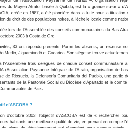
jeur de l’Association Paysanne de l’Atrato –, organisation repr
res du Moyen Atrato, basée à Quibdo, est la « grande sœur » d
IA, créée en 1987, a été pionnière dans la lutte pour la titulation 
ion du droit de des populations noires, à l’échelle locale comme natio
ée lors de l’Assemblée des conseils communautaires du Bas Atrato
 octobre 2003 à Costa de Oro
nvités, 33 ont répondu présents. Parmi les absents, on recense n
do Medio, Jiguamiandó et Cacarica. Son siège se trouve actuellement
 à l’Assemblée trois délégués de chaque conseil communautaire a
A (Association Paysanne Intégrale de l’Atrato, organisation de b
isse de Riosucio, la Defensoría Comunitaria del Pueblo, une partie d
entants de la Pastorale Social du Diocèse d’Apartado et le comité d
s Communautés de Paix.
ectif d’ASCOBA ?
tion d’octobre 2003, l’objectif d’ASCOBA est de « rechercher pou
urs habitants une meilleure qualité de vie, en prenant en compte l’é
 de plans de développement qui répondent pour chaque ethnie, 