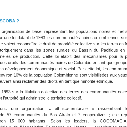
’ASCOBA ?
rganisation de base, représentant les populations noires et mét
 par une loi datant de 1993 les communautés noires colombiennes so
voient reconnaître le droit de propriété collective sur les terres en fr
toriquement dans les zones rurales du Bassin du Pacifique en u
onnelles de production. Cette loi établit des mécanismes pour la p
lle des droits des communautés noires de Colombie en tant que groupe
on développement économique et social. Par cette loi, les communa
 environ 10% de la population Colombienne sont visibilisées aux yeux
uvent ainsi réclamer des droits en tant que minorité ethnique.
e 1993 sur la titulation collective des terres des communautés noire
’autorité qui administre le territoire collectif.
 une organisation « ethnico-territoriale » rassemblant l
de 57 communautés du Bas Atrato et 7 coopératives ; elle rep
nviron 15 000 habitants. Selon les leaders, la COCOMACIA