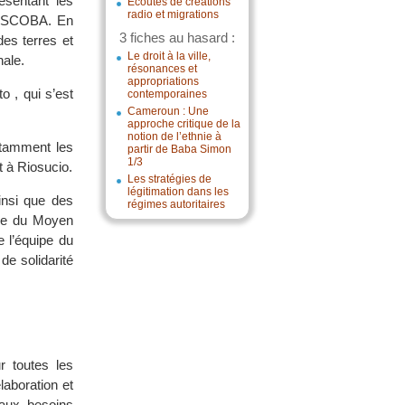
ésentant les
Écoutes de créations
radio et migrations
’ASCOBA. En
3 fiches au hasard :
des terres et
Le droit à la ville,
nale.
résonances et
appropriations
 , qui s’est
contemporaines
Cameroun : Une
approche critique de la
notion de l’ethnie à
otamment les
partir de Baba Simon
1/3
 à Riosucio.
Les stratégies de
légitimation dans les
insi que des
régimes autoritaires
ase du Moyen
e l’équipe du
e solidarité
r toutes les
laboration et
aux besoins