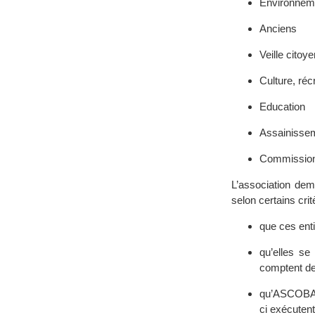
Environnem
Anciens
Veille cito
Culture, réc
Education
Assainissem
Commission 
L’association dem
selon certains crit
que ces enti
qu’elles s
comptent de
qu’ASCOBA g
ci exécutent