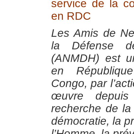
service de la co
en RDC
Les Amis de N
la Défense d
(ANMDH) est un
en Républiqu
Congo, par l’act
œuvre depui
recherche de la 
démocratie, la p
l’Homme, la préve