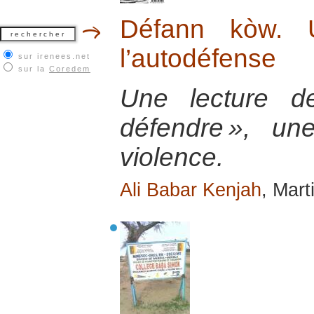
Défann kòw. 
l’autodéfense
sur irenees.net
sur la
Coredem
Une lecture d
défendre », un
violence.
Ali Babar Kenjah
, Mart