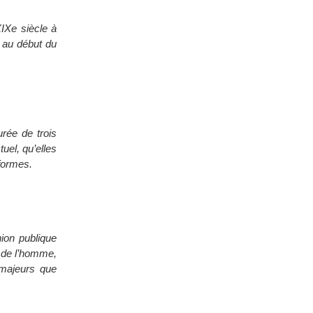
XIXe siècle à
e au début du
rée de trois
uel, qu’elles
formes.
nion publique
s de l’homme,
s majeurs que