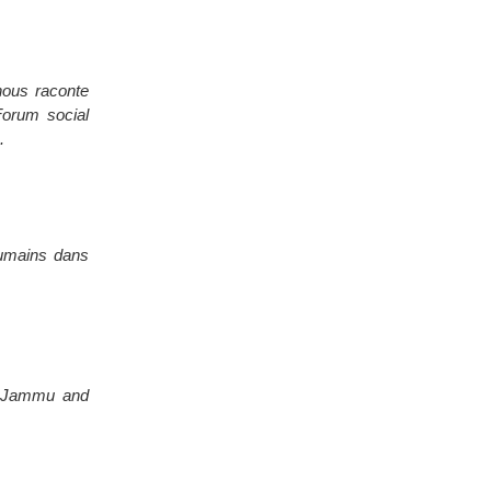
ous raconte
 Forum social
.
 humains dans
on Jammu and