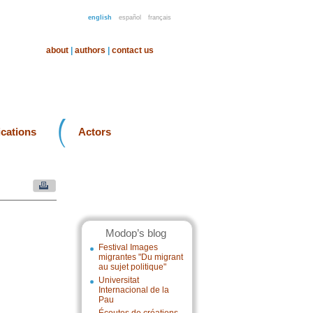
english
español
français
about
|
authors
|
contact us
ications
Actors
Modop’s blog
Festival Images
migrantes "Du migrant
au sujet politique"
Universitat
Internacional de la
Pau