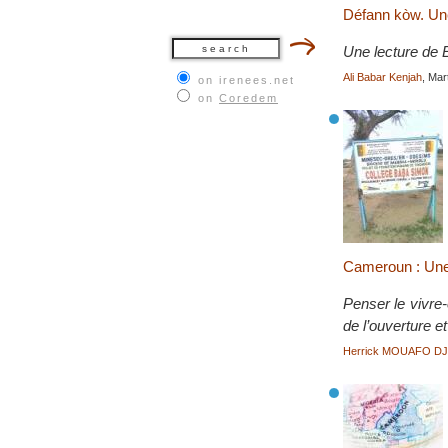
Défann kòw. Une
Une lecture de E
Ali Babar Kenjah
, Mar
on irenees.net
on
Coredem
Cameroun : Une a
Penser le vivre
de l’ouverture e
Herrick MOUAFO D