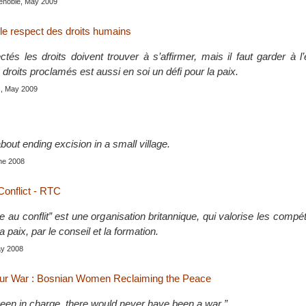
enoble, May 2009
 le respect des droits humains
tés les droits doivent trouver à s’affirmer, mais il faut garder à l’
roits proclamés est aussi en soi un défi pour la paix.
s, May 2009
about ending excision in a small village.
ne 2008
onflict - RTC
au conflit” est une organisation britannique, qui valorise les compé
a paix, par le conseil et la formation.
ay 2008
ur War : Bosnian Women Reclaiming the Peace
een in charge, there would never have been a war ”