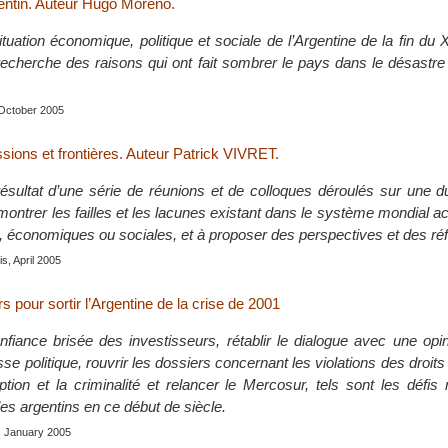
entin. Auteur Hugo Moreno.
tuation économique, politique et sociale de l’Argentine de la fin du 
 recherche des raisons qui ont fait sombrer le pays dans le désastr
 October 2005
sions et frontières. Auteur Patrick VIVRET.
sultat d’une série de réunions et de colloques déroulés sur une du
ontrer les failles et les lacunes existant dans le système mondial act
es, économiques ou sociales, et à proposer des perspectives et des ré
s, April 2005
s pour sortir l’Argentine de la crise de 2001
nfiance brisée des investisseurs, rétablir le dialogue avec une opi
sse politique, rouvrir les dossiers concernant les violations des droit
uption et la criminalité et relancer le Mercosur, tels sont les défi
les argentins en ce début de siècle.
, January 2005