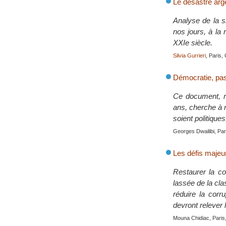
Le désastre arg
Analyse de la si
nos jours, à la
XXIe siècle.
Silvia Gurrieri
, Paris,
Démocratie, pas
Ce document, ré
ans, cherche à m
soient politiqu
Georges Dwailibi, Pari
Les défis majeur
Restaurer la co
lassée de la cla
réduire la corr
devront relever 
Mouna Chidiac, Paris