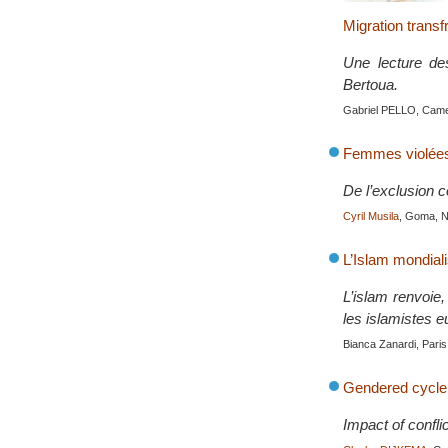
Migration transf
Une lecture des
Bertoua.
Gabriel PELLO, Came
Femmes violées 
De l’exclusion 
Cyril Musila
, Goma, N
L’Islam mondial
L’islam renvoie
les islamistes 
Bianca Zanardi, Paris
Gendered cycle o
Impact of confli