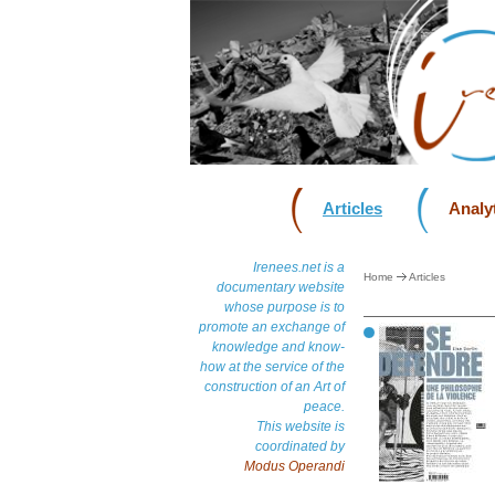
Articles
Analyt
Irenees.net is a
Home
Articles
documentary website
whose purpose is to
promote an exchange of
knowledge and know-
how at the service of the
construction of an Art of
peace.
This website is
coordinated by
Modus Operandi