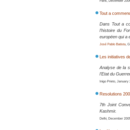
Paris, December 200
Tout a commenc
Dans Tout a co
l’histoire du F
européen qui a e
José Pablo Batista
, 
Les initiatives 
Analyse de la s
l’Etat du Guerr
Inigo Prieto, January
Resolutions 200
7th Joint Conv
Kashmir.
Delhi, December 200