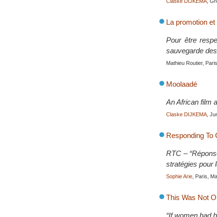
Claske DIJKEMA
, Gr
La promotion et
Pour être respec
sauvegarde des d
Mathieu Routier, Pari
Moolaadé
An African film 
Claske DIJKEMA
, Ju
Responding To C
RTC – “Réponse 
stratégies pour l
Sophie Arie
, Paris, M
This Was Not O
“If women had b