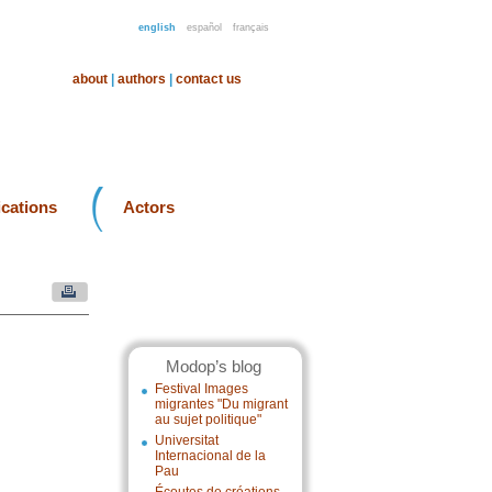
english
español
français
about
|
authors
|
contact us
ications
Actors
Modop’s blog
Festival Images
migrantes "Du migrant
au sujet politique"
Universitat
Internacional de la
Pau