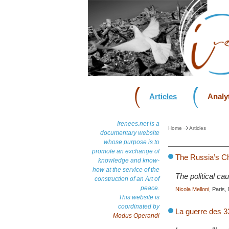
Articles
Analyt
Irenees.net is a
Home
Articles
documentary website
whose purpose is to
promote an exchange of
The Russia’s C
knowledge and know-
how at the service of the
The political c
construction of an Art of
peace.
Nicola Melloni
, Paris
This website is
coordinated by
La guerre des 3
Modus Operandi