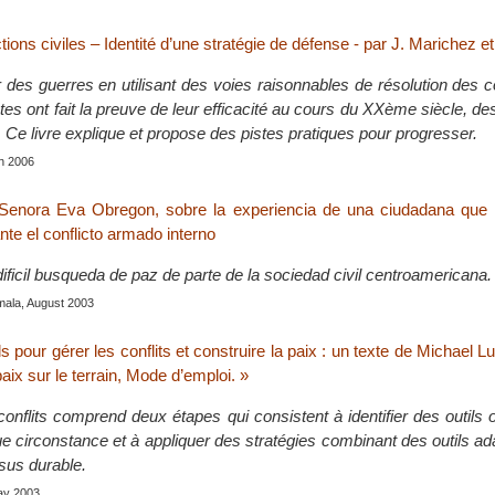
tions civiles – Identité d’une stratégie de défense - par J. Marichez e
des guerres en utilisant des voies raisonnables de résolution des c
tes ont fait la preuve de leur efficacité au cours du XXème siècle, d
. Ce livre explique et propose des pistes pratiques pour progresser.
h 2006
a Senora Eva Obregon, sobre la experiencia de una ciudadana que 
te el conflicto armado interno
ificil busqueda de paz de parte de la sociedad civil centroamericana.
mala, August 2003
ls pour gérer les conflits et construire la paix : un texte de Michael L
paix sur le terrain, Mode d’emploi. »
onflits comprend deux étapes qui consistent à identifier des outils 
e circonstance et à appliquer des stratégies combinant des outils ad
sus durable.
May 2003