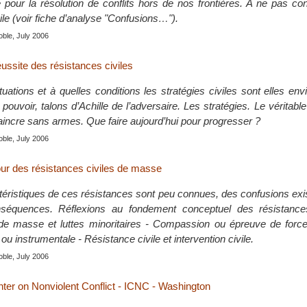
te pour la résolution de conflits hors de nos frontières. A ne pas c
ivile (voir fiche d’analyse "Confusions…").
ble, July 2006
éussite des résistances civiles
uations et à quelles conditions les stratégies civiles sont elles en
pouvoir, talons d’Achille de l’adversaire. Les stratégies. Le vérita
aincre sans armes. Que faire aujourd’hui pour progresser ?
ble, July 2006
ur des résistances civiles de masse
éristiques de ces résistances sont peu connues, des confusions exis
séquences. Réflexions au fondement conceptuel des résistances
de masse et luttes minoritaires - Compassion ou épreuve de forc
ou instrumentale - Résistance civile et intervention civile.
ble, July 2006
nter on Nonviolent Conflict - ICNC - Washington