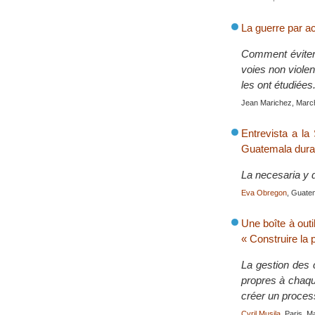
La guerre par ac
Comment éviter 
voies non violen
les ont étudiées
Jean Marichez, Marc
Entrevista a l
Guatemala duran
La necesaria y d
Eva Obregon
, Guate
Une boîte à outi
« Construire la 
La gestion des c
propres à chaqu
créer un proces
Cyril Musila
, Paris, 