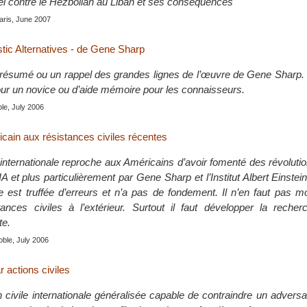
aël contre le Hezbollah au Liban et ses conséquences
Paris, June 2007
stic Alternatives - de Gene Sharp
n résumé ou un rappel des grandes lignes de l’œuvre de Gene Sharp. I
pour un novice ou d’aide mémoire pour les connaisseurs.
le, July 2006
icain aux résistances civiles récentes
ternationale reproche aux Américains d’avoir fomenté des révolutio
 et plus particulièrement par Gene Sharp et l’Institut Albert Einstein 
est truffée d’erreurs et n’a pas de fondement. Il n’en faut pas mo
tances civiles à l’extérieur. Surtout il faut développer la reche
te.
ble, July 2006
r actions civiles
 civile internationale généralisée capable de contraindre un adversai