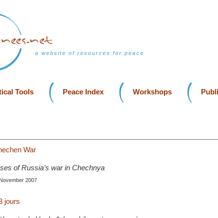
a website of resources for peace
ical Tools
Peace Index
Workshops
Publ
hechen War
auses of Russia’s war in Chechnya
, November 2007
3 jours