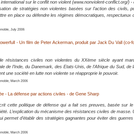
international sur le conflit non violent (www.nonviolent-conflict.org/) 
isation de stratégies non violentes basées sur l’action des civils, 
ettre en place ou défendre les régimes démocratiques, respectueux 
renoble, July 2006
werfull - Un film de Peter Ackerman, produit par Jack Du Vall (co-
e résistances civiles non violentes du XXème siècle ayant marqu
iale de l’Inde, du Danemark, des Etats-Unis, de l’Afrique du Sud, de 
t une société en lutte non violente se réapproprie le pouvoir.
renoble, March 2006
sée - La défense par actions civiles - de Gene Sharp
it cette politique de défense qui a fait ses preuves, basée sur le
ciété. L’explication du mécanisme des résistances civiles de masse. 
ui permet d’établir des stratégies gagnantes pour éviter des guerre
renoble, March 2006