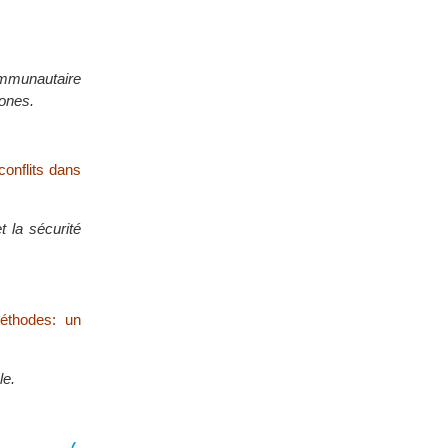
communautaire
tones.
conflits dans
 la sécurité
méthodes: un
le.