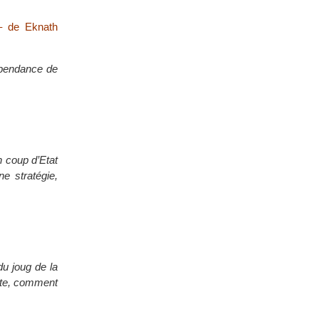
– de Eknath
épendance de
n coup d’Etat
e stratégie,
du joug de la
ente, comment