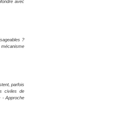
onfondre avec
visageables ?
ble mécanisme
tent, parfois
 civiles de
e - Approche