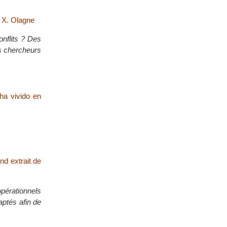
t X. Olagne
onflits ? Des
es chercheurs
ha vivido en
und extrait de
opérationnels
aptés afin de