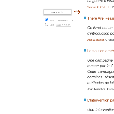
La guerre d’Isr
Simone GIOVETTI
, 
There Are Reali
on irenees.net
on
Coredem
Ce livret est u
d’introduction 
Alexia Stainer
, Grenob
Le soutien amér
Une campagne in
masse par la CIA
Cette campagne 
certaines résis
méthodes de lut
Jean Marichez, Greno
L’Intervention pa
Une Intervention