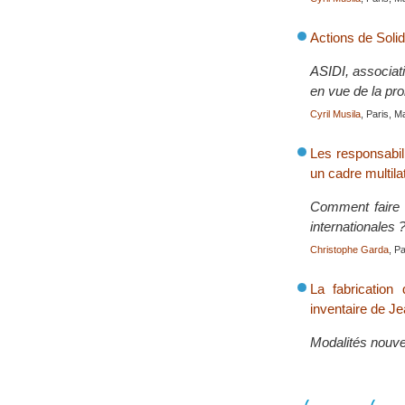
Actions de Soli
ASIDI, associati
en vue de la pr
Cyril Musila
, Paris, 
Les responsabil
un cadre multila
Comment faire f
internationales 
Christophe Garda
, P
La fabrication
inventaire de J
Modalités nouvel