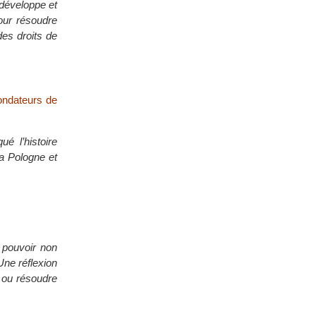
- développe et
pour résoudre
des droits de
fondateurs de
é l’histoire
la Pologne et
 pouvoir non
Une réflexion
s ou résoudre