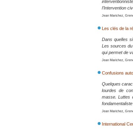
interventionnis
l’Intervention c
Jean Marichez, Greno
Les clés de la r
Dans quelles sit
Les sources du 
qui permet de v
Jean Marichez, Greno
Confusions auto
Quelques caract
lourdes de con
masse. Luttes 
fondamentaliste 
Jean Marichez, Greno
International Ce