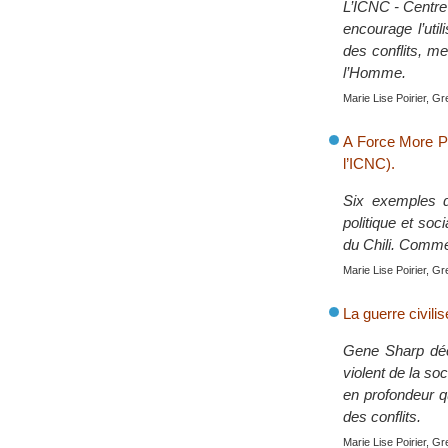
L’ICNC - Centre 
encourage l’util
des conflits, m
l’Homme.
Marie Lise Poirier, G
A Force More Po
l’ICNC).
Six exemples d
politique et soc
du Chili. Commen
Marie Lise Poirier, G
La guerre civili
Gene Sharp décr
violent de la so
en profondeur q
des conflits.
Marie Lise Poirier, G