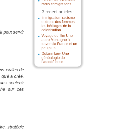
Écoutes de créations
radio et migrations
3 recent articles:
Immigration, racisme
et droits des femmes:
les héritages de la
colonisation
l peut servir
Voyage du film Une
autre Montagne à
travers la France et un
peu plus
Défann kòw. Une
généalogie de
l’autodéfense
ns civiles de
qu’il a créé.
ins soutenir
rche sur ces
re, stratégie