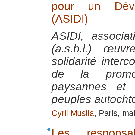
pour un Déve
(ASIDI)
ASIDI, associat
(a.s.b.l.) œu
solidarité inte
de la promo
paysannes et d
peuples autocht
Cyril Musila
, Paris, ma
Les responsab