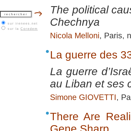
The political cau
Chechnya
sur irenees.net
sur la
Coredem
Nicola Melloni
, Paris,
La guerre des 33
La guerre d’Isra
au Liban et ses
Simone GIOVETTI
, Pa
There Are Realis
Gene Sharp