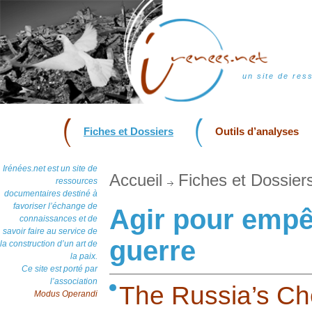
un site de res
Fiches et Dossiers
Outils d’analyses
Irénées.net est un site de
Accueil
Fiches et Dossier
ressources
documentaires destiné à
favoriser l’échange de
Agir pour emp
connaissances et de
savoir faire au service de
guerre
la construction d’un art de
la paix.
Ce site est porté par
l’association
The Russia’s C
Modus Operandi