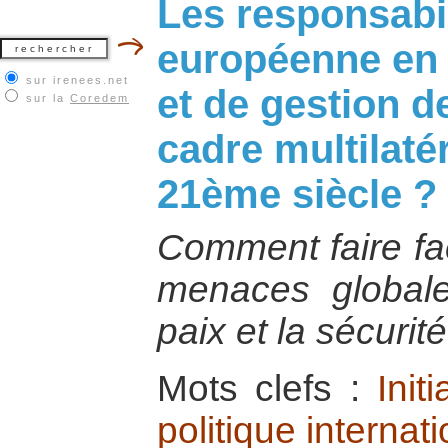
Les responsabil
européenne en 
sur irenees.net
et de gestion d
sur la
Coredem
cadre multilaté
21ème siècle ?
Comment faire fa
menaces globale
paix et la sécurit
Mots clefs :
Init
politique internat