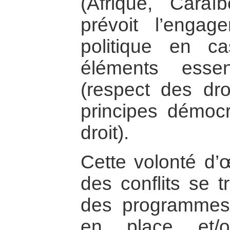
(Afrique, Caraïb
prévoit l’engag
politique en c
éléments essen
(respect des dr
principes démocr
droit).
Cette volonté d’œ
des conflits se t
des programmes 
en place et/o