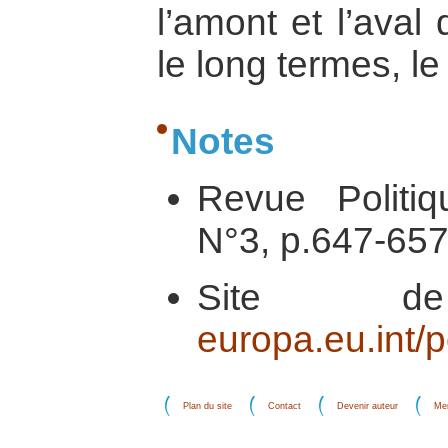
l’amont et l’aval 
le long termes, le 
Notes
Revue Politiq
N°3, p.647-65
Site 
europa.eu.int/p
Plan du site
Contact
Devenir auteur
Men