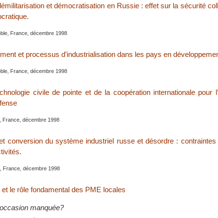
militarisation et démocratisation en Russie : effet sur la sécurité coll
cratique.
oble, France, décembre 1998
ement et processus d’industrialisation dans les pays en développeme
oble, France, décembre 1998
chnologie civile de pointe et de la coopération internationale pour l’
éfense
e, France, décembre 1998
et conversion du système industriel russe et désordre : contraintes 
tivités.
e, France, décembre 1998
 et le rôle fondamental des PME locales
occasion manquée?