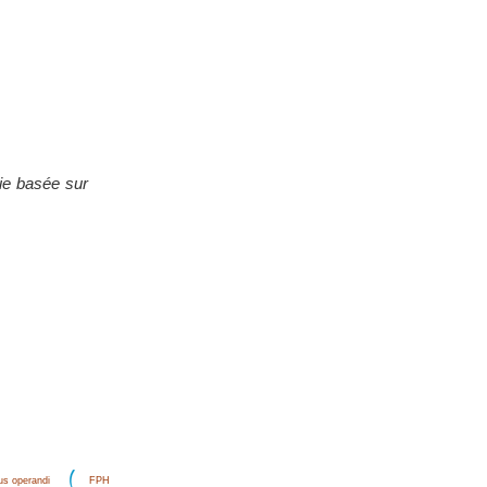
mie basée sur
s operandi
FPH