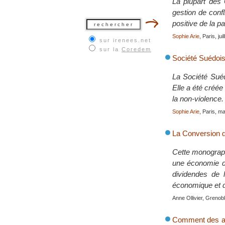
La plupart des 
gestion de confl
positive de la pa
Sophie Arie
, Paris, jui
sur irenees.net
sur la
Coredem
Société Suédoise
La Société Suéd
Elle a été créée
la non-violence.
Sophie Arie
, Paris, m
La Conversion d
Cette monograph
une économie de 
dividendes de 
économique et d
Anne Ollivier, Grenob
Comment des acte