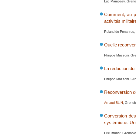
Luc Mampaey, Grenob
Comment, au pla
activités militair
Roland de Penanros,
Quelle reconvers
Philippe Mazzoni, Gre
La réduction du 
Philippe Mazzoni, Gre
Reconversion d
Arnaud BLIN
, Grenob
Conversion des 
systémique. Une
Eric Brunat, Grenobl