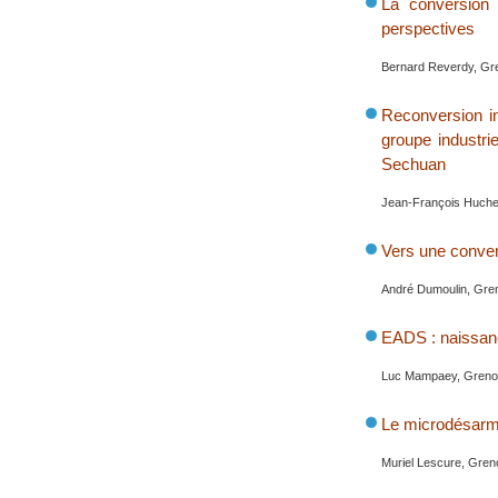
La conversion 
perspectives
Bernard Reverdy, Gre
Reconversion in
groupe industri
Sechuan
Jean-François Huchet
Vers une conver
André Dumoulin, Gren
EADS : naissanc
Luc Mampaey, Grenob
Le microdésar
Muriel Lescure, Gren