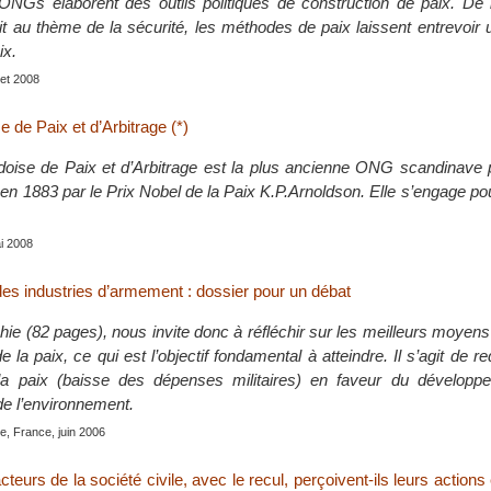
ONGs élaborent des outils politiques de construction de paix. De l
it au thème de la sécurité, les méthodes de paix laissent entrevoir u
ix.
llet 2008
 de Paix et d’Arbitrage (*)
oise de Paix et d’Arbitrage est la plus ancienne ONG scandinave p
 en 1883 par le Prix Nobel de la Paix K.P.Arnoldson. Elle s’engage pou
ai 2008
es industries d’armement : dossier pour un débat
ie (82 pages), nous invite donc à réfléchir sur les meilleurs moyen
la paix, ce qui est l’objectif fondamental à atteindre. Il s’agit de red
la paix (baisse des dépenses militaires) en faveur du développ
e l’environnement.
le, France, juin 2006
urs de la société civile, avec le recul, perçoivent-ils leurs actions