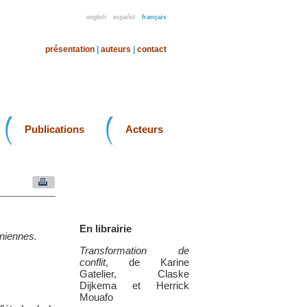
english
español
français
présentation
|
auteurs
|
contact
Publications
Acteurs
En librairie
aniennes.
Transformation de
conflit
, de Karine
Gatelier, Claske
Dijkema et Herrick
Mouafo