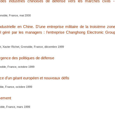
des industries chinoises de défense vers les marchés civils -
noble, France, mai 2000
dustrielle en Chine. D’une entreprise militaire de la troisième zo
el géré par les managers : l’entreprise Changhong Electronic Grou
, Xavier Richet, Grenoble, France, décembre 1999
gence des politiques de défense
oble, France, octobre 1999
e d’un géant européen et nouveaux défis
le, France, octobre 1999
mement
oble, France, mars 1999