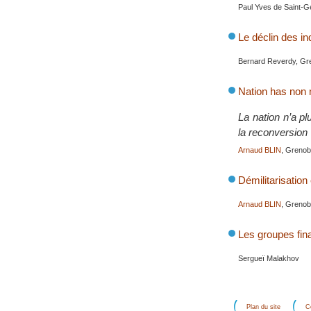
Paul Yves de Saint-G
Le déclin des i
Bernard Reverdy, Gre
Nation has non m
La nation n’a pl
la reconversion
Arnaud BLIN
, Grenob
Démilitarisatio
Arnaud BLIN
, Grenob
Les groupes fina
Sergueï Malakhov
Plan du site
C