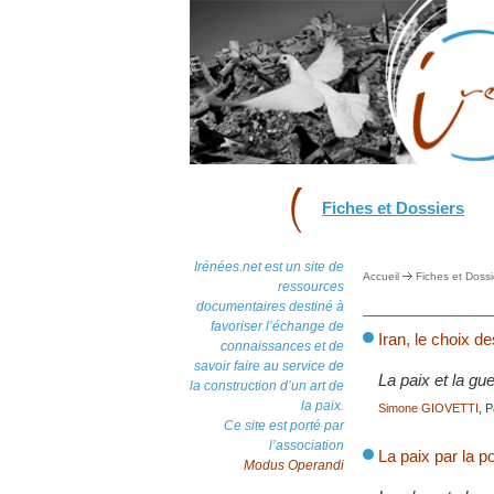
Fiches et Dossiers
Irénées.net est un site de
Accueil
Fiches et Dossi
ressources
documentaires destiné à
favoriser l’échange de
Iran, le choix d
connaissances et de
savoir faire au service de
La paix et la gu
la construction d’un art de
la paix.
Simone GIOVETTI
, 
Ce site est porté par
l’association
La paix par la po
Modus Operandi