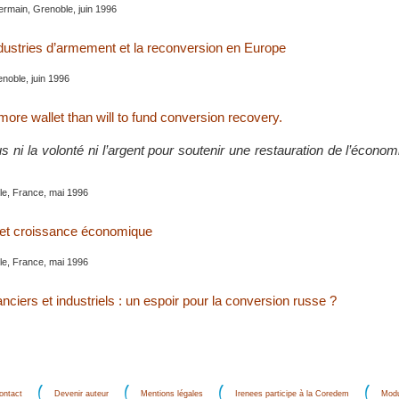
ermain, Grenoble, juin 1996
ndustries d’armement et la reconversion en Europe
noble, juin 1996
ore wallet than will to fund conversion recovery.
us ni la volonté ni l’argent pour soutenir une restauration de l’écono
le, France, mai 1996
n et croissance économique
le, France, mai 1996
nciers et industriels : un espoir pour la conversion russe ?
ontact
Devenir auteur
Mentions légales
Irenees participe à la Coredem
Modu