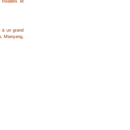
 Réalités et
ne à un grand
p, Mianyang,