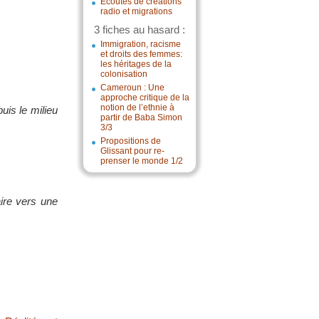
Écoutes de créations
radio et migrations
3 fiches au hasard :
Immigration, racisme
et droits des femmes:
les héritages de la
colonisation
Cameroun : Une
approche critique de la
notion de l’ethnie à
uis le milieu
partir de Baba Simon
3/3
Propositions de
Glissant pour re-
prenser le monde 1/2
aire vers une