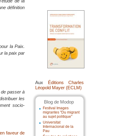
’étude de la
ne définition
our la Paix.
r la paix par
Aux
Éditions Charles
Léopold Mayer (ECLM)
s de passer à
istribuer les
Blog de Modop
ement socio-
Festival Images
migrantes "Du migrant
au sujet politique"
Universitat
Internacional de la
Pau
 en faveur de