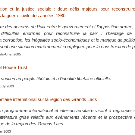
tion et la justice sociale : deux défis majeurs pour reconstruir
 la guerre civile des années 1980
ure des accords de Paix entre le gouvernement et l’opposition armée,
difficultés énormes pour reconstruire la paix : l’héritage de 
 la corruption, les inégalités socio-économiques et le manque de politi
sent une situation extrêmement compliquée pour la construction de p
ats-Unis, 2005
et House Trust
soutien au peuple tibétain et à l’identité tibétaine officielle.
 July 2003
aire international sur la région des Grands Lacs
 programme international et inter-universitaire visant à regrouper e
ttérature grise relatifs aux événements récents et la prospective
ique de la région des Grands Lacs.
May 2003