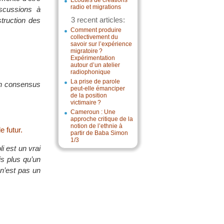
Écoutes de créations
radio et migrations
iscussions à
3 recent articles:
struction des
Comment produire
collectivement du
savoir sur l’expérience
migratoire ?
Expérimentation
autour d’un atelier
radiophonique
La prise de parole
 un consensus
peut-elle émanciper
de la position
victimaire ?
Cameroun : Une
approche critique de la
notion de l’ethnie à
 futur.
partir de Baba Simon
1/3
li est un vrai
is plus qu’un
 n’est pas un