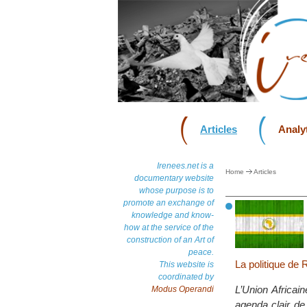
Articles
Analyt
Irenees.net is a
Home
Articles
documentary website
whose purpose is to
promote an exchange of
knowledge and know-
how at the service of the
construction of an Art of
peace.
La politique de
This website is
coordinated by
L’Union Africain
Modus Operandi
agenda clair de 