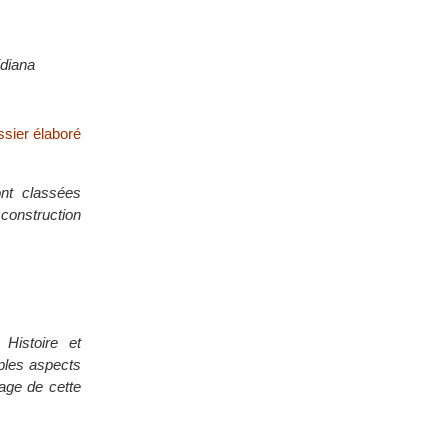
idiana
ssier élaboré
ont classées
 construction
Histoire et
iples aspects
tage de cette