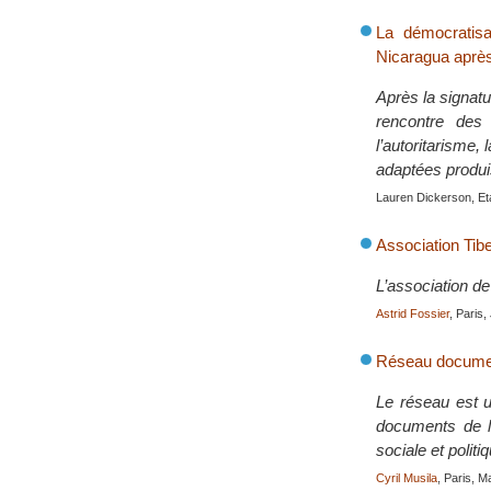
La démocratisa
Nicaragua après
Après la signat
rencontre des 
l’autoritarisme,
adaptées produi
Lauren Dickerson, Et
Association Tib
L’association de 
Astrid Fossier
, Paris,
Réseau document
Le réseau est un
documents de li
sociale et polit
Cyril Musila
, Paris, 