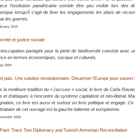
rce l’institution panafricaine semble être peu visible lors des d
mique lorsqu’il s’agit de fixer les engagements les plans de recon
par les guerres.
bruary 2015
vreté et justice sociale
préoccupation partagée pour la perte de biodiversité coexiste avec
nce en termes économiques, sociaux et culturels.
July 2009
 paix. Une solution révolutionnaire. Désarmer l’Europe pour sauver le
 la meilleure tradition du « j’accuse » social, le livre de Carla Ravaio
et d’attaques à l’encontre du système capitaliste et néo-libéral. Ma
ignation, ce livre est aussi et surtout un livre politique et engagé. Ce
tinataire de cet ouvrage est la gauche italienne et européenne.
 November 2008
 Past: Track Two Diplomacy and Turkish-Armenian Reconciliation