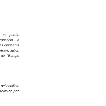
a une portée
continent. La
es dirigeants
éconciliation
 de l’Europe
el conflicto
Medio de paz