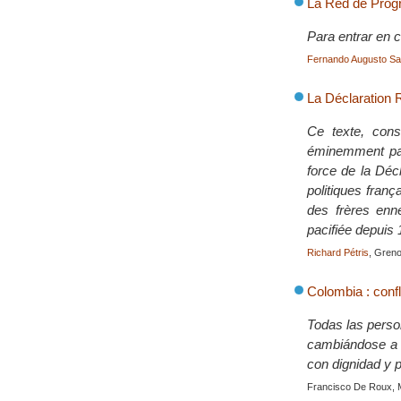
La Red de Prog
Para entrar en c
Fernando Augusto Sa
La Déclaration
Ce texte, cons
éminemment paci
force de la Déc
politiques franç
des frères enn
pacifiée depuis 
Richard Pétris
, Gren
Colombia : confl
Todas las perso
cambiándose a 
con dignidad y 
Francisco De Roux, 