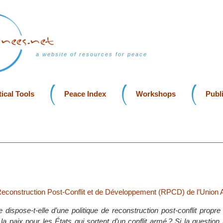
a website of resources for peace
ical Tools
Peace Index
Workshops
Publ
 Reconstruction Post-Conflit et de Développement (RPCD) de l’Union A
e dispose-t-elle d’une politique de reconstruction post-conflit propr
la paix pour les États qui sortent d’un conflit armé ? Si la question 