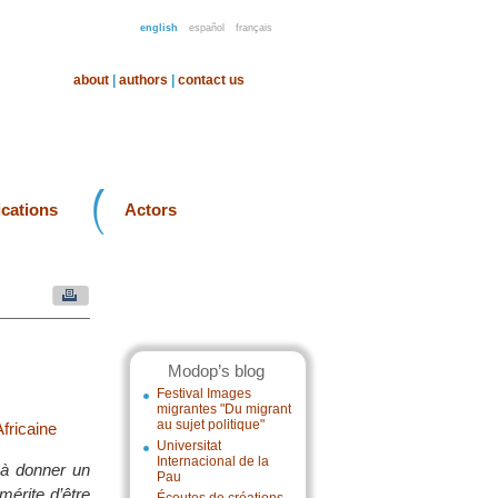
english
español
français
about
|
authors
|
contact us
ications
Actors
Modop’s blog
Festival Images
migrantes "Du migrant
au sujet politique"
fricaine
Universitat
Internacional de la
e à donner un
Pau
mérite d’être