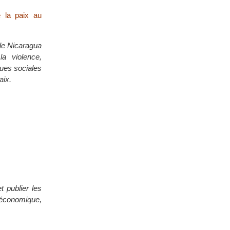
e la paix au
 le Nicaragua
la violence,
ques sociales
aix.
t publier les
 économique,