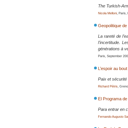
The Turkish-Ar
Nicola Melloni
, Paris
Geopolitique de 
La rareté de l’
l’incertitude. 
générations à ve
Paris, September 20
L’espoir au bou
Paix et sécurit
Richard Pétris
, Greno
El Programa de
Para entrar en c
Fernando Augusto Sa