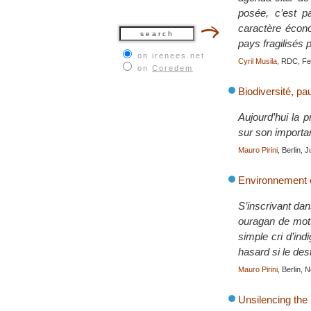
posée, c’est pa
caractère écono
pays fragilisés 
on irenees.net
Cyril Musila
, RDC, Fe
on
Coredem
Biodiversité, pau
Aujourd’hui la 
sur son importa
Mauro Pirini
, Berlin, 
Environnement et
S’inscrivant dans
ouragan de mots 
simple cri d’ind
hasard si le des
Mauro Pirini
, Berlin,
Unsilencing the