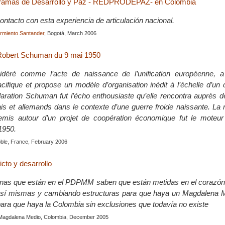
ramas de Desarrollo y Paz - REDPRODEPAZ- en Colombia
ontacto con esta experiencia de articulación nacional.
rmiento Santander
, Bogotá, March 2006
 Robert Schuman du 9 mai 1950
idéré comme l’acte de naissance de l’unification européenne, 
fique et propose un modèle d’organisation inédit à l’échelle d’un 
laration Schuman fut l’écho enthousiaste qu’elle rencontra auprès d
ais et allemands dans le contexte d’une guerre froide naissante. La r
emis autour d’un projet de coopération économique fut le moteur
1950.
oble, France, February 2006
icto y desarrollo
nas que están en el PDPMM saben que están metidas en el corazón d
sí mismas y cambiando estructuras para que haya un Magdalena 
para que haya la Colombia sin exclusiones que todavía no existe
Magdalena Medio, Colombia, December 2005