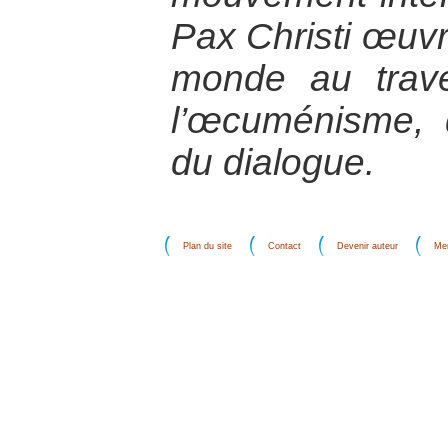
Pax Christi œuvr
monde au trave
l’œcuménisme, 
du dialogue.
Plan du site
Contact
Devenir auteur
Men