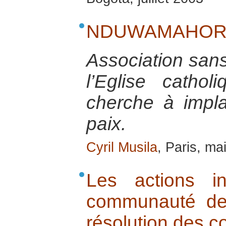
NDUWAMAHORO, l
Association sans 
l’Eglise cathol
cherche à impla
paix.
Cyril Musila
, Paris, ma
Les actions in
communauté de 
résolution des co