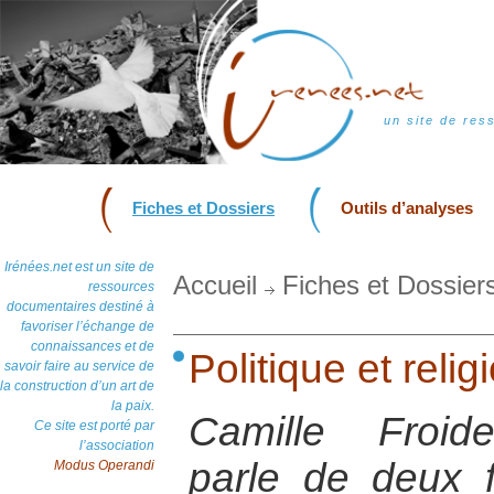
un site de res
Fiches et Dossiers
Outils d’analyses
Irénées.net est un site de
Accueil
Fiches et Dossier
ressources
documentaires destiné à
favoriser l’échange de
connaissances et de
Politique et reli
savoir faire au service de
la construction d’un art de
la paix.
Camille Froid
Ce site est porté par
l’association
parle de deux f
Modus Operandi