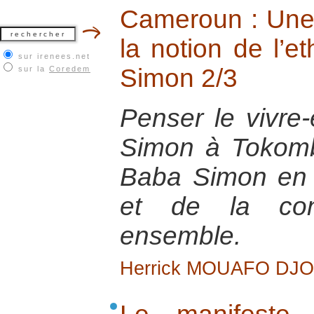
Cameroun : Une 
la notion de l’e
sur irenees.net
Simon 2/3
sur la
Coredem
Penser le vivr
Simon à Tokombé
Baba Simon en f
et de la cons
ensemble.
Herrick MOUAFO DJ