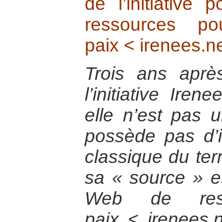
de l’initiative 
ressources p
paix < irenees.n
Trois ans aprè
l’initiative Iren
elle n’est pas u
possède pas d’i
classique du ter
sa « source » est
Web de res
paix < irenees.n