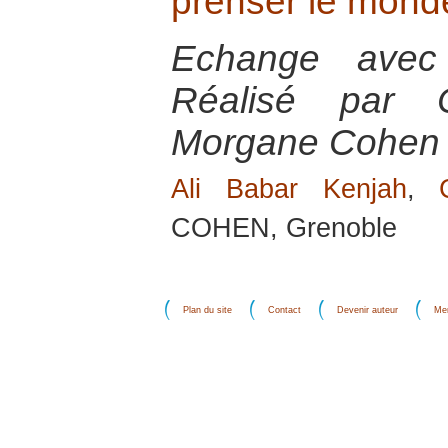
prenser le mond
Echange avec
Réalisé par 
Morgane Cohen
Ali Babar Kenjah
,
COHEN, Grenoble
Plan du site
Contact
Devenir auteur
Men