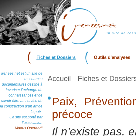
un site de res
Fiches et Dossiers
Outils d’analyses
Irénées.net est un site de
Accueil
Fiches et Dossier
ressources
documentaires destiné à
favoriser l’échange de
connaissances et de
Paix, Prévention
savoir faire au service de
la construction d’un art de
précoce
la paix.
Ce site est porté par
l’association
Il n’existe pas, 
Modus Operandi