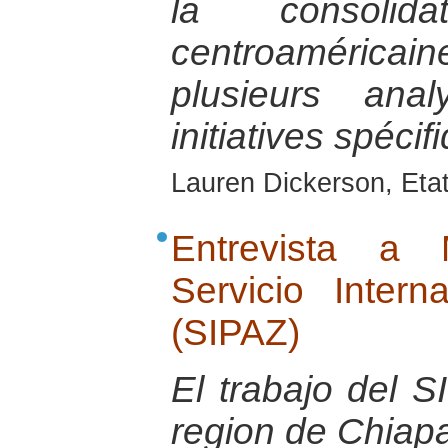
la consolida
centroamérica
plusieurs an
initiatives spéci
Lauren Dickerson, Eta
Entrevista a 
Servicio Inter
(SIPAZ)
El trabajo del S
region de Chiap