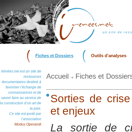
un site de res
Fiches et Dossiers
Outils d’analyses
Irénées.net est un site de
Accueil
Fiches et Dossier
ressources
documentaires destiné à
favoriser l’échange de
connaissances et de
Sorties de crise
savoir faire au service de
la construction d’un art de
et enjeux
la paix.
Ce site est porté par
l’association
La sortie de 
Modus Operandi