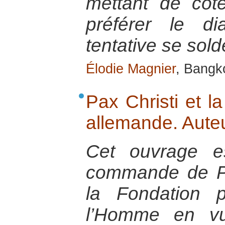
mettant de côt
préférer le di
tentative se sol
Élodie Magnier
, Bangk
Pax Christi et la
allemande. Auteu
Cet ouvrage es
commande de Pa
la Fondation 
l’Homme en vu