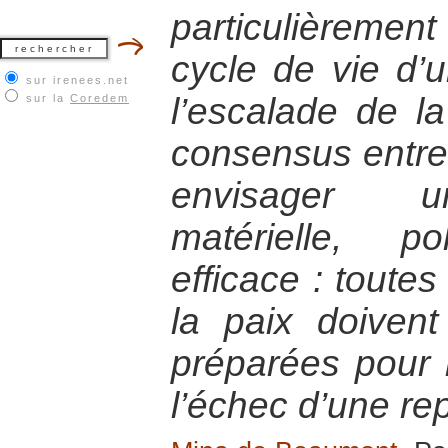
particulièreme
cycle de vie d’un
sur irenees.net
l’escalade de la
sur la
Coredem
consensus entre 
envisager un
matérielle, p
efficace : toute
la paix doiven
préparées pour 
l’échec d’une re