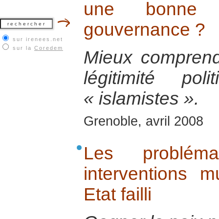
une bonne 
gouvernance ?
sur irenees.net
sur la
Coredem
Mieux comprend
légitimité po
« islamistes ».
Grenoble, avril 2008
Les probléma
interventions m
Etat failli