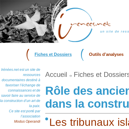
un site de res
Fiches et Dossiers
Outils d’analyses
Irénées.net est un site de
Accueil
Fiches et Dossier
ressources
documentaires destiné à
favoriser l’échange de
Rôle des ancien
connaissances et de
savoir faire au service de
dans la constru
la construction d’un art de
la paix.
Ce site est porté par
l’association
Les tribunaux is
Modus Operandi