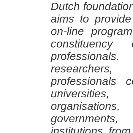
Dutch foundation 
aims to provid
on-line progra
constituency
professionals.
researcher
professionals 
universitie
organisation
government
institutions from