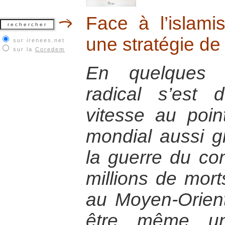
Face à l’islam
une stratégie de
sur irenees.net
sur la
Coredem
En quelques a
radical s’est
vitesse au poin
mondial aussi g
la guerre du co
millions de morts
au Moyen-Orient
être même un