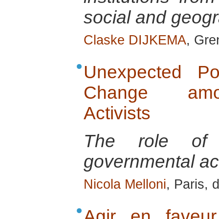
social and geog
Claske DIJKEMA
, Gre
Unexpected Po
Change amon
Activists
The role of t
governmental ac
Nicola Melloni
, Paris,
Agir en faveur