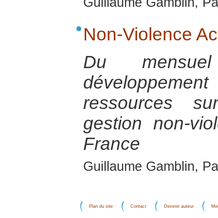
Guillaume Gamblin, Par
Non-Violence Act
Du mensuel
développemen
ressources su
gestion non-vio
France
Guillaume Gamblin, Pa
Plan du site
Contact
Devenir auteur
Men