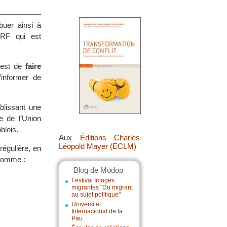
buer ainsi à
ORF qui est
) est de
faire
informer de
blissant une
e de l’Union
blois.
Aux
Éditions Charles
Léopold Mayer (ECLM)
 régulière, en
 comme :
Blog de Modop
Festival Images
migrantes "Du migrant
au sujet politique"
Universitat
Internacional de la
Pau