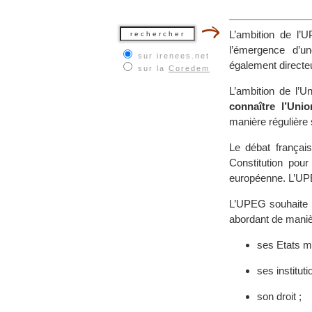
L’ambition de l’
l’émergence d’
sur irenees.net
également directeu
sur la
Coredem
L’ambition de l’U
connaître l’Un
manière régulière s
Le débat français
Constitution pou
européenne. L’UPE
L’UPEG souhaite l
abordant de maniè
ses Etats 
ses instituti
son droit ;