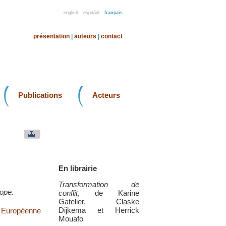
english
español
français
présentation
|
auteurs
|
contact
Publications
Acteurs
En librairie
Transformation de
rope.
conflit
, de Karine
Gatelier, Claske
Dijkema et Herrick
 Européenne
Mouafo