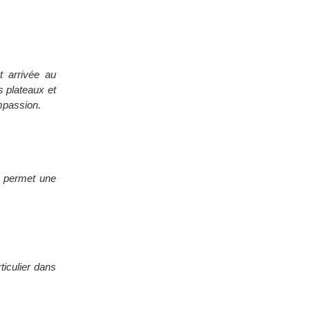
t arrivée au
s plateaux et
mpassion.
ce permet une
ticulier dans