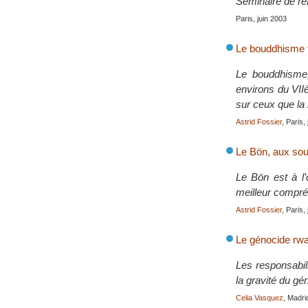
Séminaire de réfl
Paris, juin 2003
Le bouddhisme t
Le bouddhisme,
environs du VIIè
sur ceux que la
Astrid Fossier
, Paris,
Le Bön, aux sourc
Le Bön est à l’
meilleur compré
Astrid Fossier
, Paris,
Le génocide rwan
Les responsabil
la gravité du g
Celia Vasquez
, Madri