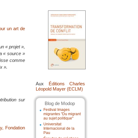
our un art de
un « projet »,
sa « source »
squisse comme
x ».
Aux
Éditions Charles
Léopold Mayer (ECLM)
ribution sur
Blog de Modop
Festival Images
migrantes "Du migrant
au sujet politique"
Universitat
y, Fondation
Internacional de la
Pau