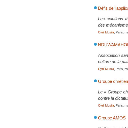
Défis de l’appli
Les solutions t
des mécanismes 
Cyril Musila
, Paris, m
NDUWAMAHORO, 
Association sans
culture de la pai
Cyril Musila
, Paris, m
Groupe chrétien
Le « Groupe chré
contre la dictat
Cyril Musila
, Paris, m
Groupe AMOS