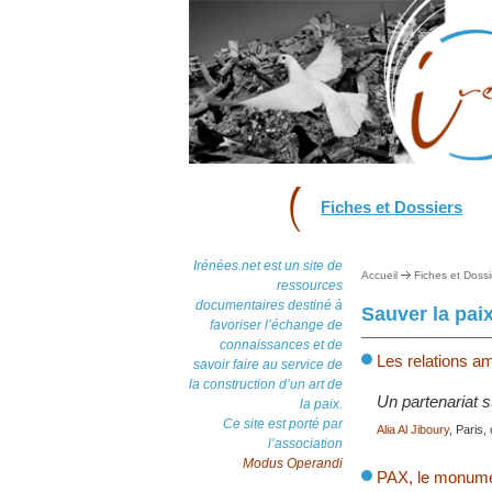
Fiches et Dossiers
Irénées.net est un site de
Accueil
Fiches et Dossi
ressources
documentaires destiné à
Sauver la paix
favoriser l’échange de
connaissances et de
Les relations a
savoir faire au service de
la construction d’un art de
Un partenariat s
la paix.
Ce site est porté par
Alia Al Jiboury
, Paris,
l’association
Modus Operandi
PAX, le monumen