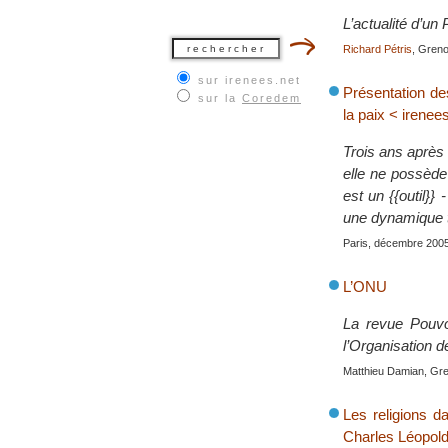
L’actualité d’un 
Richard Pétris
, Gren
sur irenees.net
Présentation des
sur la
Coredem
la paix < irenee
Trois ans après s
elle ne possède
est un {{outil}
une dynamique tr
Paris, décembre 200
L’ONU
La revue Pouvo
l’Organisation 
Matthieu Damian, Gre
Les religions d
Charles Léopold