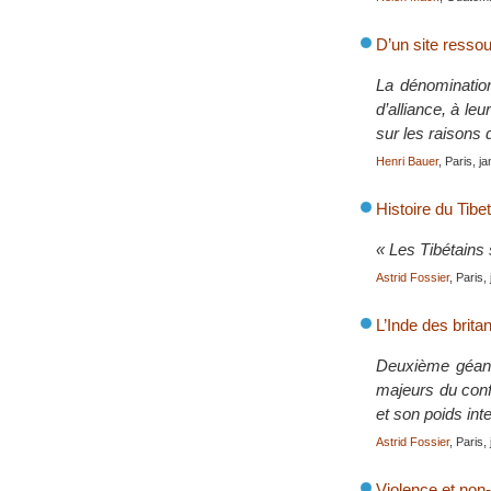
D’un site ressou
La dénomination
d’alliance, à le
sur les raisons 
Henri Bauer
, Paris, j
Histoire du Tibet
« Les Tibétains 
Astrid Fossier
, Paris,
L’Inde des brita
Deuxième géant 
majeurs du confl
et son poids int
Astrid Fossier
, Paris,
Violence et non-