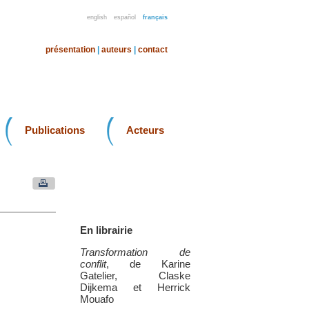
english
español
français
présentation
|
auteurs
|
contact
Publications
Acteurs
En librairie
Transformation de
conflit
, de Karine
Gatelier, Claske
Dijkema et Herrick
Mouafo