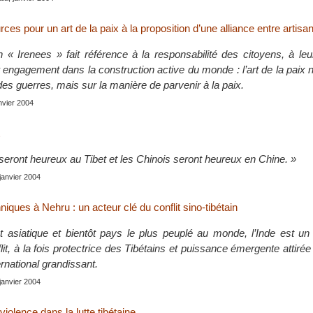
rces pour un art de la paix à la proposition d’une alliance entre artisa
 « Irenees » fait référence à la responsabilité des citoyens, à le
ur engagement dans la construction active du monde : l’art de la paix 
des guerres, mais sur la manière de parvenir à la paix.
anvier 2004
seront heureux au Tibet et les Chinois seront heureux en Chine. »
 janvier 2004
nniques à Nehru : un acteur clé du conflit sino-tibétain
asiatique et bientôt pays le plus peuplé au monde, l’Inde est un
it, à la fois protectrice des Tibétains et puissance émergente attirée
ernational grandissant.
 janvier 2004
violence dans la lutte tibétaine