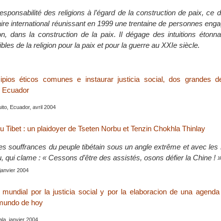
sponsabilité des religions à l’égard de la construction de paix, ce d
aire international réunissant en 1999 une trentaine de personnes enga
ion, dans la construction de la paix. Il dégage des intuitions étonn
ibles de la religion pour la paix et pour la guerre au XXIe siècle.
cipios éticos comunes e instaurar justicia social, dos grandes d
n Ecuador
uito, Ecuador, avril 2004
u Tibet : un plaidoyer de Tseten Norbu et Tenzin Chokhla Thinlay
 les souffrances du peuple tibétain sous un angle extrême et avec le
 qui clame : « Cessons d’être des assistés, osons défier la Chine ! 
 janvier 2004
l mundial por la justicia social y por la elaboracion de una agend
 mundo de hoy
la, janvier 2004