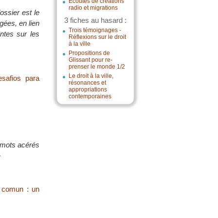
Écoutes de créations
radio et migrations
ossier est le
3 fiches au hasard :
gées, en lien
Trois témoignages -
antes sur les
Réflexions sur le droit
à la ville
Propositions de
Glissant pour re-
prenser le monde 1/2
Le droit à la ville,
esafios para
résonances et
appropriations
contemporaines
s mots acérés
»
a comun : un