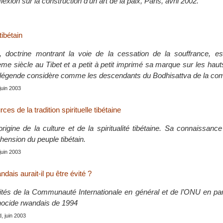
exion sur la construction d’un art de la paix, Paris, avril 2002.
ibétain
 doctrine montrant la voie de la cessation de la souffrance, es
me siècle au Tibet et a petit à petit imprimé sa marque sur les haut
 légende considère comme les descendants du Bodhisattva de la co
 juin 2003
es de la tradition spirituelle tibétaine
origine de la culture et de la spiritualité tibétaine. Sa connaissan
hension du peuple tibétain.
 juin 2003
dais aurait-il pu être évité ?
ités de la Communauté Internationale en général et de l’ONU en par
énocide rwandais de 1994
d, juin 2003