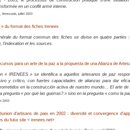
nsformée en un conflit armé interne.
 Venezuela, juillet 2003
 » du format des fiches Irenees
nérale du format commun des fiches se divise en quatre parties : L
, l’indexation et les sources.
recursos para un arte de la paz a la propuesta de una Alianza de Arte
n « IRENEES » se identifica a aquellos artesanos de paz respo
ivo y crítico, con fuertes capacidades de alianzas para dar efic
ometidos en la construcción activa de nuestro mundo… El arte de 
a pregunta « por qué las guerras? » sino en la pregunta « como la pa
uin 2003
union d’artisans de paix en 2002 : diversité et convergence d’ap
es du futur site < irenees.net>