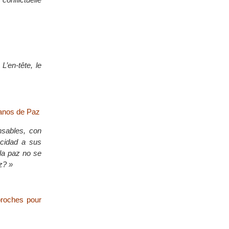
’en-tête, le
sanos de Paz
nsables, con
acidad a sus
la paz no se
z? »
proches pour