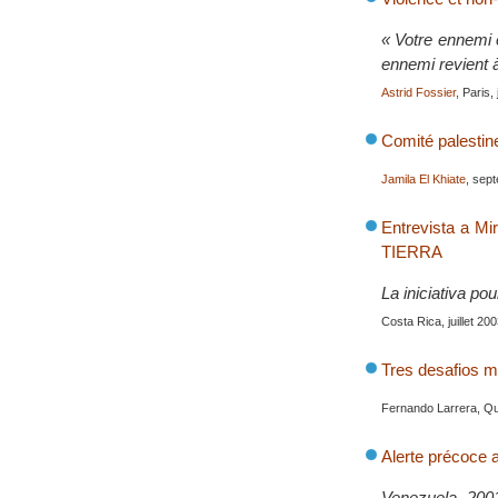
« Votre ennemi e
ennemi revient 
Astrid Fossier
, Paris,
Comité palestin
Jamila El Khiate
, sep
Entrevista a Mi
TIERRA
La iniciativa p
Costa Rica, juillet 20
Tres desafios m
Fernando Larrera, Qui
Alerte précoce a
Venezuela 2001 