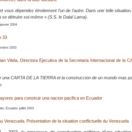
t vous dépendez étroitement l’un de l’autre. Dans une telle situation,
à se détruire soi-même » (S.S. le Dalaï Lama).
 janvier 2004
e 33
tembre 2003
rian Vilela, Directora Ejecutiva de la Secretaria Internacional de l
our una CARTA DE LA TIERRA et la construccion de un mundo mas pa
03
ayores para construir una nacion pacifica en Ecuador
to, Ecuador, juillet 2003
u Venezuela. Présentation de la situation conflictuelle du Venezuela
- 2003, le processus de construction politique d’une situation c