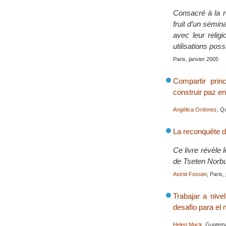
Consacré à la re
fruit d’un sémin
avec leur relig
utilisations poss
Paris, janvier 2005
Compartir prin
construir paz e
Angélica Ordonez
, Q
La reconquête d
Ce livre révèle
de Tseten Norbu,
Astrid Fossier
, Paris,
Trabajar a nive
desafio para el
Helen Mack
, Guatema