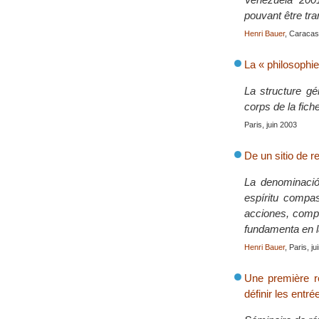
pouvant être tra
Henri Bauer
, Caracas,
La « philosophie
La structure gé
corps de la fiche
Paris, juin 2003
De un sitio de 
La denominació
espíritu compas
acciones, compr
fundamenta en l
Henri Bauer
, Paris, j
Une première ré
définir les entré