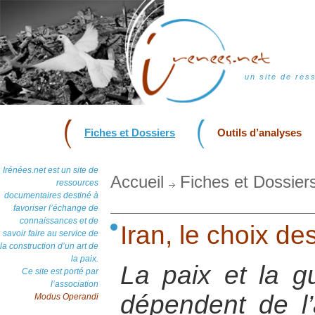
un site de res
Fiches et Dossiers
Outils d’analyses
Irénées.net est un site de
Accueil
Fiches et Dossier
ressources
documentaires destiné à
favoriser l’échange de
connaissances et de
Iran, le choix d
savoir faire au service de
la construction d’un art de
la paix.
La paix et la 
Ce site est porté par
l’association
dépendent de l’
Modus Operandi