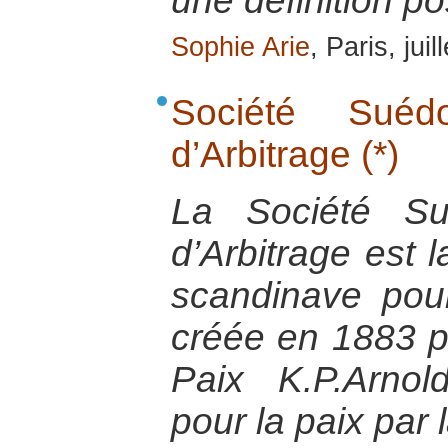
une définition po
Sophie Arie
, Paris, jui
Société Sué
d’Arbitrage (*)
La Société Su
d’Arbitrage est
scandinave pour
créée en 1883 pa
Paix K.P.Arnol
pour la paix par 