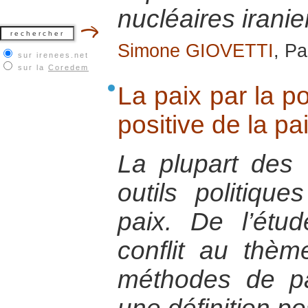
nucléaires irani
Simone GIOVETTI
, Pa
sur irenees.net
sur la
Coredem
La paix par la po
positive de la pa
La plupart des
outils politiqu
paix. De l’étu
conflit au thèm
méthodes de pai