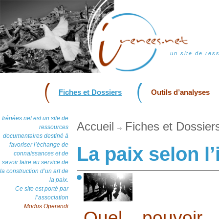
un site de res
Fiches et Dossiers
Outils d’analyses
Irénées.net est un site de
Accueil
Fiches et Dossier
ressources
documentaires destiné à
favoriser l’échange de
La paix selon l
connaissances et de
savoir faire au service de
la construction d’un art de
la paix.
Ce site est porté par
l’association
Modus Operandi
Quel pouvoir a