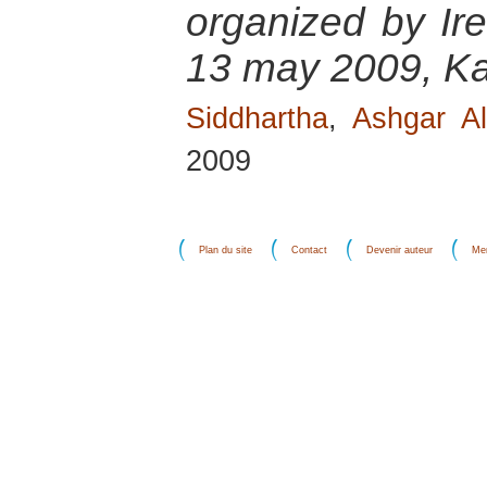
organized by Ir
13 may 2009, K
Siddhartha
,
Ashgar Al
2009
Plan du site
Contact
Devenir auteur
Men