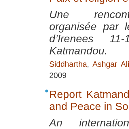
Une rencontr
organisée par 
d’Irenees 1
Katmandou.
Siddhartha
,
Ashgar Al
2009
Report Katmand
and Peace in So
An internatio