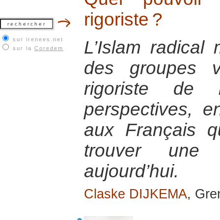
rigoriste ?
sur irenees.net
L’Islam radical 
sur la
Coredem
des groupes v
rigoriste de 
perspectives, 
aux Français 
trouver une
aujourd’hui.
Claske DIJKEMA
, Gre