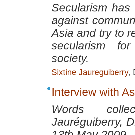
Secularism has f
against communa
Asia and try to r
secularism fo
society.
Sixtine Jaureguiberry
,
Interview with A
Words colle
Jauréguiberry, D
13th May 2009.