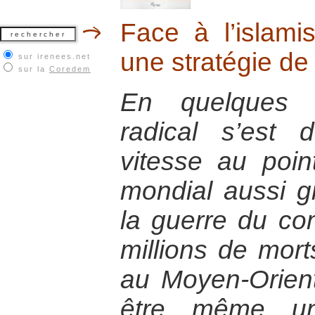
Face à l’islam
une stratégie de
sur irenees.net
sur la
Coredem
En quelques a
radical s’est
vitesse au poin
mondial aussi g
la guerre du co
millions de morts
au Moyen-Orient
être même un