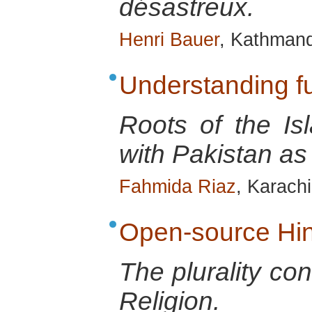
désastreux.
Henri Bauer
, Kathmand
Understanding 
Roots of the Is
with Pakistan as
Fahmida Riaz
, Karach
Open-source Hi
The plurality co
Religion.