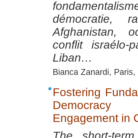
fondamental
démocratie, r
Afghanistan, o
conflit israélo-p
Liban…
Bianca Zanardi, Paris,
Fostering Funda
Democracy
Engagement in C
The short-term