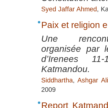
Syed Jaffar Ahmed
, K
Paix et religion
Une rencontr
organisée par 
d’Irenees 1
Katmandou.
Siddhartha
,
Ashgar Al
2009
Report Katmand