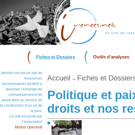
un site de res
Fiches et Dossiers
Outils d’analyses
Irénées.net est un site de
Accueil
Fiches et Dossier
ressources
documentaires destiné à
favoriser l’échange de
Politique et pa
connaissances et de
savoir faire au service de
droits et nos r
la construction d’un art de
la paix.
Ce site est porté par
l’association
Modus Operandi