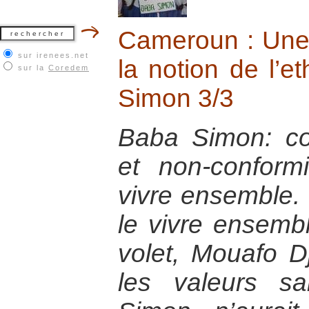
Cameroun : Une 
sur irenees.net
la notion de l’e
sur la
Coredem
Simon 3/3
Baba Simon: co
et non-confor
vivre ensemble. 
le vivre ensemb
volet, Mouafo D
les valeurs s