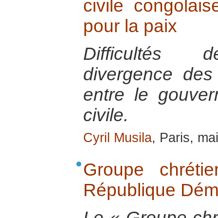
civile congolai
pour la paix
Difficultés 
divergence des 
entre le gouver
civile.
Cyril Musila
, Paris, ma
Groupe chréti
République Dém
Le « Groupe chré