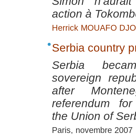
Simon n’aurai
action à Tokomb
Herrick MOUAFO DJ
Serbia country pr
Serbia beca
sovereign repu
after Monte
referendum fo
the Union of Se
Paris, novembre 2007