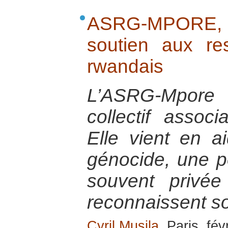
ASRG-MPORE,
soutien aux r
rwandais
L’ASRG-Mpor
collectif assoc
Elle vient en 
génocide, une po
souvent privée
reconnaissent so
Cyril Musila
, Paris, fév