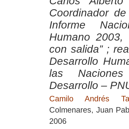
Carlos Albert
Coordinador de
Informe Nacio
Humano 2003, “E
con salida” ; re
Desarrollo Hum
las Nacione
Desarrollo – PN
Camilo Andrés T
Colmenares, Juan Pabl
2006