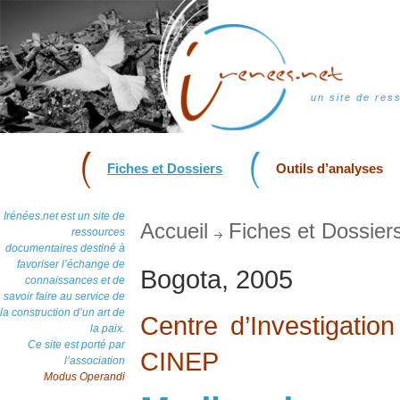
un site de res
Fiches et Dossiers
Outils d’analyses
Irénées.net est un site de
Accueil
Fiches et Dossier
ressources
documentaires destiné à
favoriser l’échange de
Bogota, 2005
connaissances et de
savoir faire au service de
la construction d’un art de
Centre d’Investigation
la paix.
Ce site est porté par
CINEP
l’association
Modus Operandi