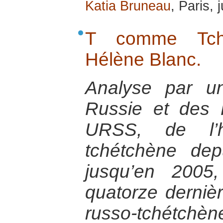
Katia Bruneau
, Paris, 
T comme Tché
Hélène Blanc.
Analyse par un
Russie et des 
URSS, de l’h
tchétchène dep
jusqu’en 2005,
quatorze derniè
russo-tchétchèn