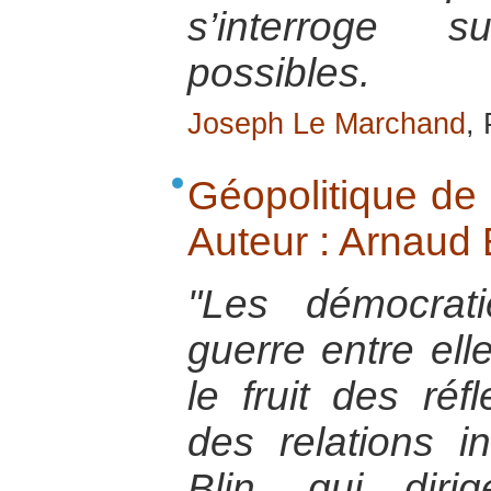
s’interroge s
possibles.
Joseph Le Marchand
,
Géopolitique de 
Auteur : Arnaud B
"Les démocrati
guerre entre ell
le fruit des réf
des relations i
Blin, qui dir