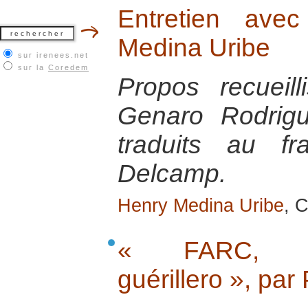
Entretien ave
Medina Uribe
sur irenees.net
sur la
Coredem
Propos recueil
Genaro Rodrigu
traduits au fr
Delcamp.
Henry Medina Uribe
, 
« FARC, Co
guérillero », pa