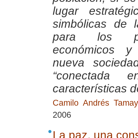
lugar estratég
simbólicas de 
para los pro
económicos y 
nueva socieda
“conectada 
características d
Camilo Andrés Tama
2006
La paz, una cons