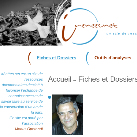
un site de res
Fiches et Dossiers
Outils d’analyses
Irénées.net est un site de
Accueil
Fiches et Dossier
ressources
documentaires destiné à
favoriser l’échange de
connaissances et de
savoir faire au service de
la construction d’un art de
la paix.
Ce site est porté par
l’association
Modus Operandi