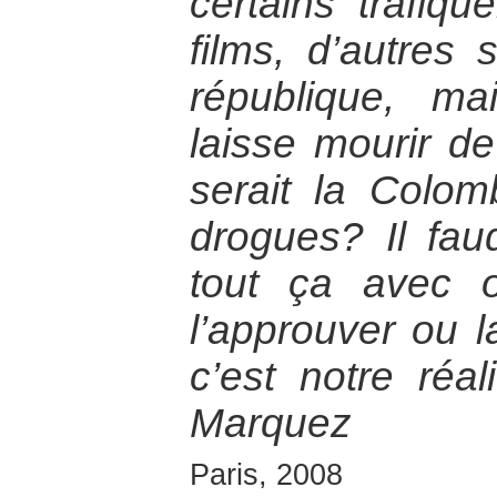
certains trafiqu
films, d’autres 
république, m
laisse mourir de
serait la Colom
drogues? Il fau
tout ça avec o
l’approuver ou 
c’est notre réal
Marquez
Paris, 2008