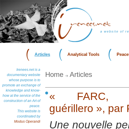
a website of r
Articles
Analytical Tools
Peace
Irenees.net is a
Home
Articles
documentary website
whose purpose is to
promote an exchange of
knowledge and know-
« FARC, Co
how at the service of the
construction of an Art of
guérillero », pa
peace.
This website is
coordinated by
Une nouvelle pers
Modus Operandi