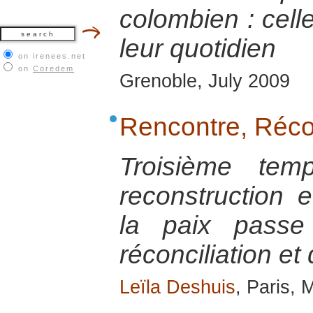
colombien : celle
leur quotidien
on irenees.net
on
Coredem
Grenoble, July 2009
Rencontre, Récon
Troisième tem
reconstruction e
la paix passe
réconciliation et
Leïla Deshuis
, Paris,