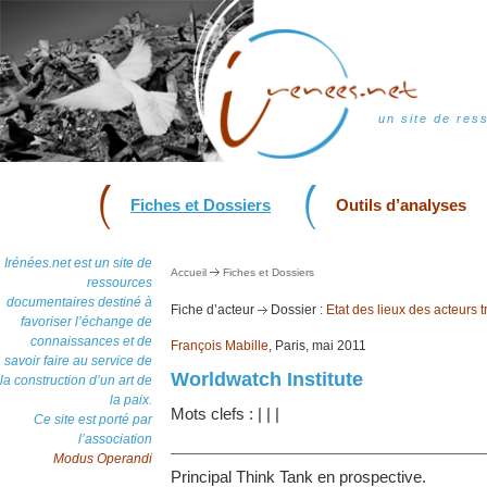
un site de res
Fiches et Dossiers
Outils d’analyses
Irénées.net est un site de
Accueil
Fiches et Dossiers
ressources
documentaires destiné à
Fiche d’acteur
Dossier :
Etat des lieux des acteurs tr
favoriser l’échange de
connaissances et de
François Mabille
, Paris, mai 2011
savoir faire au service de
Worldwatch Institute
la construction d’un art de
la paix.
Mots clefs :
|
|
|
Ce site est porté par
l’association
Modus Operandi
Principal Think Tank en prospective.