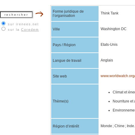
Forme juridique de
Think Tank
l’organisation
sur irenees.net
Washington DC
Ville
sur la
Coredem
Etats-Unis
Pays / Région
Anglais
Langue de travail
www.worldwatch.org
Site web
Climat et éner
Thème(s)
Nourriture et 
Environnement
Monde ; Chine ; Inde.
Région d’intérêt