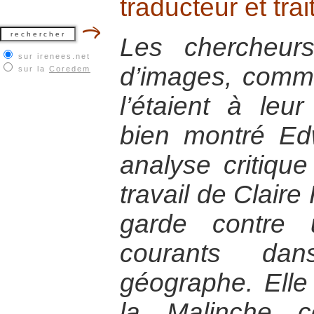
traducteur et trai
Les chercheur
sur irenees.net
d’images, comme
sur la
Coredem
l’étaient à le
bien montré E
analyse critique
travail de Clair
garde contre 
courants da
géographe. Elle
la Malinche 