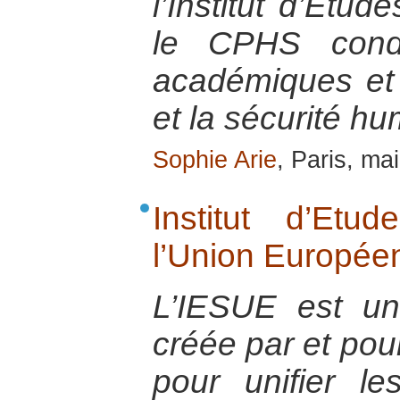
l’Institut d’Etud
le CPHS condu
académiques et 
et la sécurité h
Sophie Arie
, Paris, ma
Institut d’Et
l’Union Europée
L’IESUE est u
créée par et pou
pour unifier l