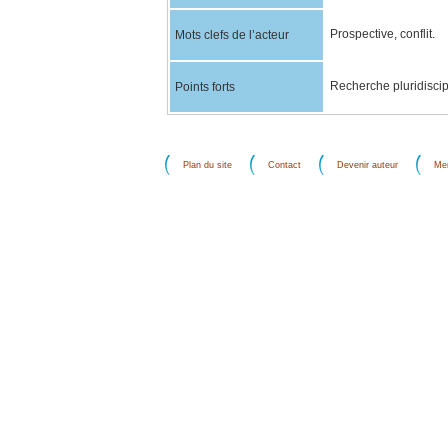
Prospective, conflit.
Mots clefs de l’acteur
Recherche pluridiscip
Points forts
Plan du site
Contact
Devenir auteur
Men