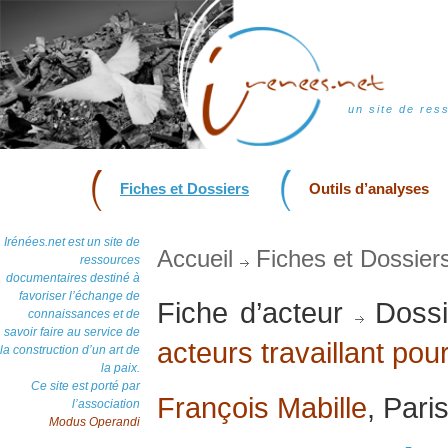
un site de res
Fiches et Dossiers
Outils d’analyses
Irénées.net est un site de
Accueil
Fiches et Dossier
ressources
documentaires destiné à
favoriser l’échange de
Fiche d’acteur
Dossi
connaissances et de
savoir faire au service de
acteurs travaillant pour
la construction d’un art de
la paix.
Ce site est porté par
François Mabille
, Pari
l’association
Modus Operandi