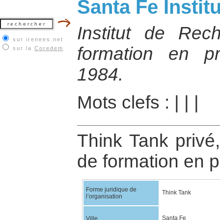
Santa Fe Instit
Institut de Rec
sur irenees.net
formation en p
sur la
Coredem
1984.
Mots clefs :
|
|
|
Think Tank privé,
de formation en p
Forme juridique de
Think Tank
l’organisation
Santa Fe
Ville