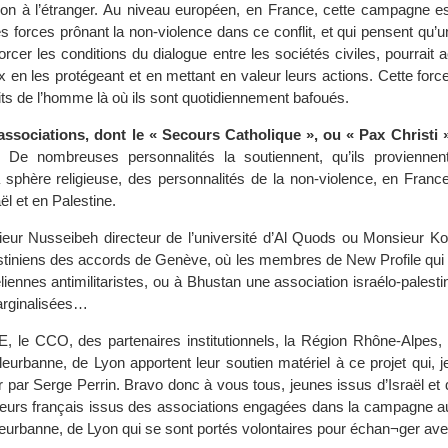
tion à l’étranger. Au niveau européen, en France, cette campagne e
forces prônant la non-violence dans ce conflit, et qui pensent qu’un
nforcer les conditions du dialogue entre les sociétés civiles, pourrai
x en les protégeant et en mettant en valeur leurs actions. Cette force
its de l’homme là où ils sont quotidiennement bafoués.
sociations, dont le « Secours Catholique », ou « Pax Christi »
De nombreuses personnalités la soutiennent, qu’ils provienne
a sphère religieuse, des personnalités de la non-violence, en Franc
ël et en Palestine.
ur Nusseibeh directeur de l’université d’Al Quods ou Monsieur Kou
stiniens des accords de Genève, où les membres de New Profile qui
ennes antimilitaristes, ou à Bhustan une association israélo-palesti
rginalisées…
 le CCO, des partenaires institutionnels, la Région Rhône-Alpes, l
leurbanne, de Lyon apportent leur soutien matériel à ce projet qui, je
 par Serge Perrin. Bravo donc à vous tous, jeunes issus d’Israël et 
urs français issus des associations engagées dans la campagne a
lleurbanne, de Lyon qui se sont portés volontaires pour échan¬ger av