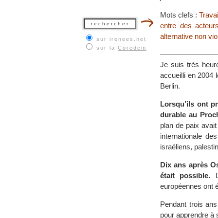
Mots clefs :
Travai
entre des acteur
alternative non vi
sur irenees.net
sur la
Coredem
Je suis très heur
accueilli en 2004
Berlin.
Lorsqu’ils ont p
durable au Proch
plan de paix avait
internationale d
israéliens, palest
Dix ans après Os
était possible.
De
européennes ont é
Pendant trois ans
pour apprendre à s