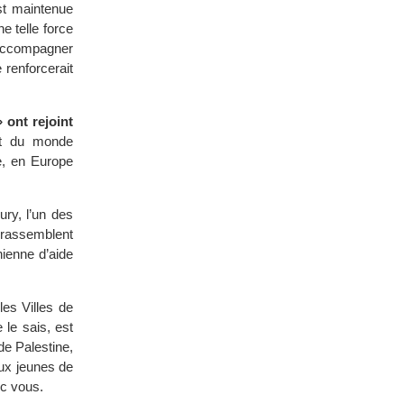
st maintenue
e telle force
t accompagner
 renforcerait
 ont rejoint
nt du monde
e, en Europe
ry, l’un des
 rassemblent
nienne d’aide
es Villes de
 le sais, est
de Palestine,
ux jeunes de
ec vous.