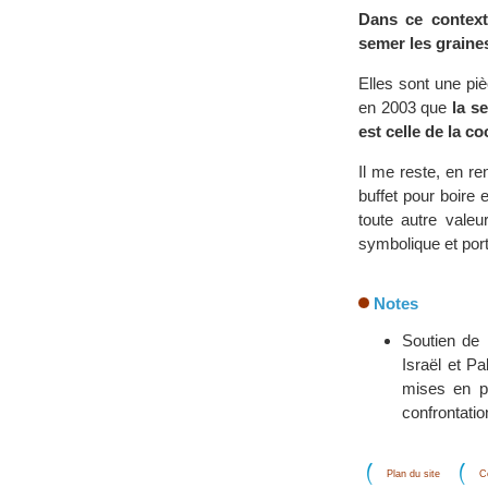
Dans ce context
semer les graines
Elles sont une piè
en 2003 que
la s
est celle de la c
Il me reste, en r
buffet pour boire 
toute autre valeu
symbolique et port
Notes
Soutien de 
Israël et Pa
mises en pl
confrontatio
Plan du site
C