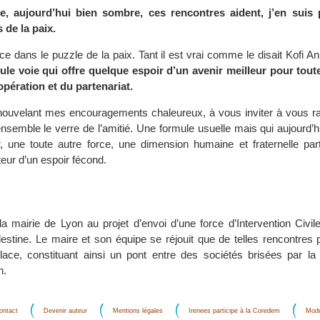
e, aujourd’hui bien sombre, ces rencontres aident, j’en suis 
 de la paix.
ce dans le puzzle de la paix. Tant il est vrai comme le disait Kofi 
eule voie qui offre quelque espoir d’un avenir meilleur pour tout
oopération et du partenariat.
enouvelant mes encouragements chaleureux, à vous inviter à vous r
ensemble le verre de l’amitié. Une formule usuelle mais qui aujourd’
r, une toute autre force, une dimension humaine et fraternelle part
eur d’un espoir fécond.
la mairie de Lyon au projet d’envoi d’une force d’Intervention Civi
lestine. Le maire et son équipe se réjouit que de telles rencontres 
ace, constituant ainsi un pont entre des sociétés brisées par la 
n.
ontact
Devenir auteur
Mentions légales
Irenees participe à la Coredem
Modu