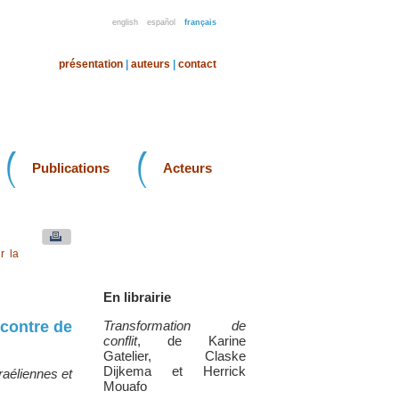
english
español
français
présentation
|
auteurs
|
contact
Publications
Acteurs
r la
En librairie
ncontre de
Transformation de
conflit
, de Karine
Gatelier, Claske
Dijkema et Herrick
raéliennes et
Mouafo