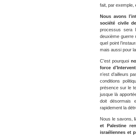
fait, par exemple,
Nous avons l’int
société civile d
processus sera l
deuxième guerre mo
quel point l’insta
mais aussi pour la 
C’est pourquoi
no
force d’Interven
n’est d’ailleurs p
conditions polit
présence sur le t
jusque là apportée
doit désormais e
rapidement la détr
Nous le savons,
et Palestine re
israéliennes et 