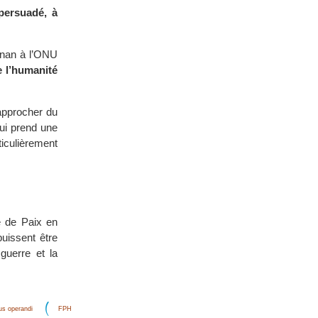
persuadé, à
Annan à l’ONU
e l’humanité
approcher du
hui prend une
iculièrement
le de Paix en
puissent être
guerre et la
s operandi
FPH