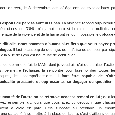
ernier reçu, le 8 décembre, des délégations de syndicalistes pal
s espoirs de paix se sont dissipés.
La violence répond aujourd’hui à
 résolutions de l’ONU n’a jamais paru si lointaine. La multiplicati
grenage de la violence et de la haine ont rendu impossible le dialogue
 difficile, nous sommes d’autant plus fiers que vous soyez pr
alogue
. Il faut beaucoup de courage, de maîtrise de soi pour participe
le la Ville de Lyon est heureuse de contribuer.
ence, comme le fait le MAN, dont je voudrais d’ailleurs saluer l’acti
st permettre l’échange, la rencontre pour faire tomber toutes le
roques, les incompréhensions.
Il faut être capable de s’aff
’actualité pressante et oppressante, se dégager du quotidien,
humanité de l’autre on se retrouve nécessairement en lui
; cela fe
ivez ensemble, dix jours que vous avez pu découvrir que chacu
pirent à vivre en paix. Cela suppose au préalable un énorm
une capacité à se mettre à la place de l’autre, c’est d’ailleurs ce 