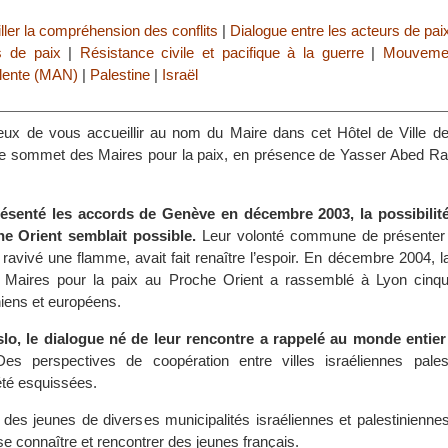
ller la compréhension des conflits
|
Dialogue entre les acteurs de pai
s de paix
|
Résistance civile et pacifique à la guerre
|
Mouvemen
olente (MAN)
|
Palestine
|
Israël
eux de vous accueillir au nom du Maire dans cet Hôtel de Ville de
 le sommet des Maires pour la paix, en présence de Yasser Abed Ra
résenté les accords de Genève en décembre 2003, la possibilit
e Orient semblait possible.
Leur volonté commune de présenter
 ravivé une flamme, avait fait renaître l’espoir. En décembre 2004, 
es Maires pour la paix au Proche Orient a rassemblé à Lyon cinq
iniens et européens.
lo, le dialogue né de leur rencontre a rappelé au monde entier
s perspectives de coopération entre villes israéliennes pales
té esquissées.
 des jeunes de diverses municipalités israéliennes et palestinienne
e connaître et rencontrer des jeunes français.