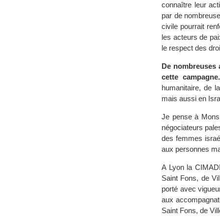
connaître leur ac
par de nombreuses 
civile pourrait re
les acteurs de pai
le respect des dro
De nombreuses as
cette campagne.
humanitaire, de l
mais aussi en Isra
Je pense à Monsie
négociateurs pale
des femmes israéli
aux personnes ma
A Lyon la CIMADE,
Saint Fons, de Vil
porté avec vigueur
aux accompagnate
Saint Fons, de Vi