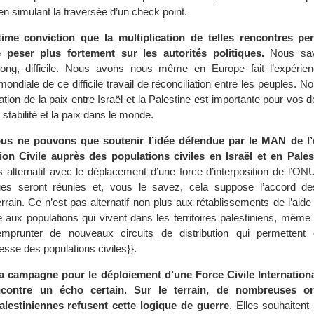
 en simulant la traversée d’un check point.
ime conviction que la multiplication de telles rencontres per
e peser plus fortement sur les autorités politiques.
Nous sav
ong, difficile. Nous avons nous même en Europe fait l’expérie
ndiale de ce difficile travail de réconciliation entre les peuples. 
uration de la paix entre Israël et la Palestine est importante pour vos 
stabilité et la paix dans le monde.
us ne pouvons que soutenir l’idée défendue par le MAN de l’
tion Civile auprès des populations civiles en Israël et en Pales
as alternatif avec le déplacement d’une force d’interposition de l’ON
iques seront réunies et, vous le savez, cela suppose l’accord d
errain. Ce n’est pas alternatif non plus aux rétablissements de l’ai
 aux populations qui vivent dans les territoires palestiniens, même 
mprunter de nouveaux circuits de distribution qui permettent 
esse des populations civiles}}.
la campagne pour le déploiement d’une Force Civile Internationa
ncontre un écho certain. Sur le terrain, de nombreuses or
palestiniennes refusent cette logique de guerre
. Elles souhaitent 