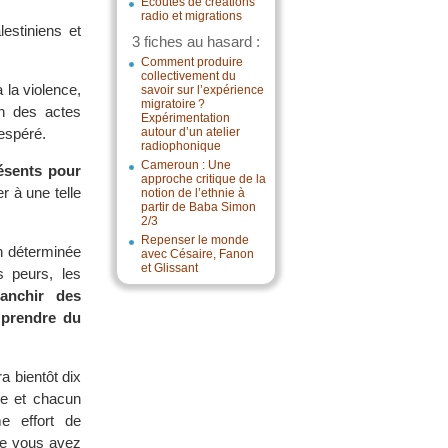
Écoutes de créations
radio et migrations
estiniens et
3 fiches au hasard :
Comment produire
collectivement du
 la violence,
savoir sur l’expérience
migratoire ?
on des actes
Expérimentation
 espéré.
autour d’un atelier
radiophonique
Cameroun : Une
ésents pour
approche critique de la
r à une telle
notion de l’ethnie à
partir de Baba Simon
2/3
Repenser le monde
on déterminée
avec Césaire, Fanon
et Glissant
s peurs, les
ranchir des
 prendre du
ra bientôt dix
ne et chacun
e effort de
que vous avez