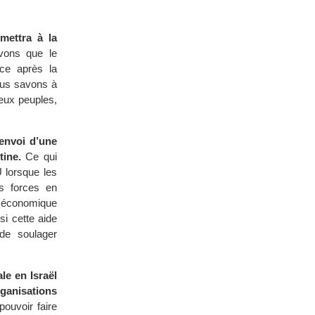
mettra à la
ons que le
nce après la
Nous savons à
deux peuples,
envoi d’une
tine.
Ce qui
U lorsque les
es forces en
de économique
si cette aide
de soulager
le en Israël
ganisations
pouvoir faire