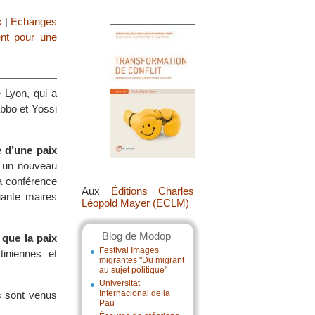
x
|
Echanges
t pour une
 Lyon, qui a
bbo et Yossi
é d’une paix
 un nouveau
la conférence
Aux
Éditions Charles
uante maires
Léopold Mayer (ECLM)
Blog de Modop
 que la paix
Festival Images
tiniennes et
migrantes "Du migrant
au sujet politique"
Universitat
Internacional de la
s sont venus
Pau